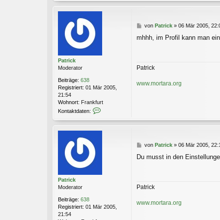
B
von
Patrick
»
06 Mär 2005, 22:
e
mhhh, im Profil kann man eine 
i
t
r
Patrick
a
Patrick
Moderator
g
Beiträge:
638
www.mortara.org
Registriert:
01 Mär 2005,
21:54
Wohnort:
Frankfurt
K
Kontaktdaten:
o
n
t
a
B
von
Patrick
»
06 Mär 2005, 22:
k
e
t
Du musst in den Einstellungen
i
d
t
a
r
t
Patrick
a
e
Patrick
Moderator
g
n
v
Beiträge:
638
www.mortara.org
o
Registriert:
01 Mär 2005,
n
21:54
P