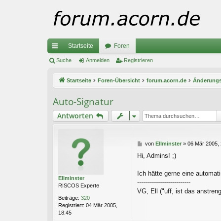
Startseite
Foren
ch
Suche
Anmelden
Registrieren
ne
Startseite
Foren-Übersicht
forum.acorn.de
Änderungs
llz
Auto-Signatur
ug
Antworten
riff
B
von
Ellminster
»
06 Mär 2005, 
e
Hi, Admins! ;)
i
t
r
Ich hätte gerne eine automati
Ellminster
a
---------------------------
RISCOS Experte
g
VG, Ell ("uff, ist das anstren
Beiträge:
320
Registriert:
04 Mär 2005,
18:45