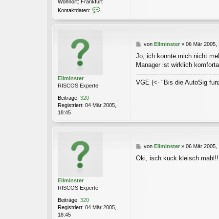
Wohnort:
Frankfurt
a
K
Kontaktdaten:
t
o
r
n
i
t
c
a
B
k
von
Ellminster
»
06 Mär 2005, 
k
e
t
Jo, ich konnte mich nicht me
i
d
Manager ist wirklich komforta
t
a
r
------------------------------------------
t
Ellminster
a
e
VGE (<- "Bis die AutoSig fun
RISCOS Experte
g
n
v
Beiträge:
320
o
Registriert:
04 Mär 2005,
n
18:45
P
a
t
r
B
von
Ellminster
»
06 Mär 2005, 
i
e
c
Oki, isch kuck kleisch mahl!!
i
k
t
r
Ellminster
a
RISCOS Experte
g
Beiträge:
320
Registriert:
04 Mär 2005,
18:45