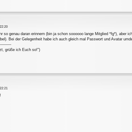
22:20
hr so genau daran erinnern (bin ja schon soooooo lange Mitglied *fg*), aber i
bel). Bei der Gelegenheit habe ich auch gleich mal Passwort und Avatar umdefi
----------
zt, grüße ich Euch so!")
22:21
!