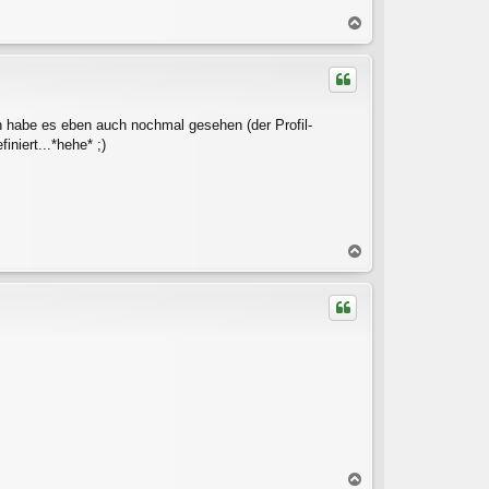
N
a
c
h
o
b
ch habe es eben auch nochmal gesehen (der Profil-
e
niert...*hehe* ;)
n
N
a
c
h
o
b
e
n
N