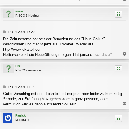
a
r
a
c
maus
g
h
RISCOS Neuling
o
b
e
n
B
12 Okt 2006, 17:22
e
Die Zeitungsente hat seit der Renovierung des "Haus Gallus"
i
geschlossen und macht jetzt als "Lokalteil" wieder auf:
t
r
http://www.lokalteil.com/
a
Netterweise ist die Neueröffnung morgen. Hat jemand Lust dazu?
g
a
c
Fls
h
RISCOS Anwender
o
b
e
n
B
13 Okt 2006, 14:14
e
Guter Vorschlag mit dem Lokalteil, ist mir jetzt aber leider zu kurzfristig.
i
Schade, zur Eröffnung hinzugehen wäre ja ganz passend, aber
t
r
vermutlich wird es dann auch recht voll sein.
a
a
g
c
Patrick
h
Moderator
o
b