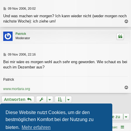
e
n
B
09 Nov 2006, 20:02
e
Und was machen wir morgen? Ich kann wieder nicht (weder morgen noch
i
nächste Woche): ich ziehe um!
t
a
r
a
c
Patrick
g
h
Moderator
o
b
e
n
B
09 Nov 2006, 22:16
e
Bei mir wäre es morgen wohl auch sehr eng geworden. Wie schaut es bei
i
euch im Dezember aus?
t
r
a
Patrick
g
www.mortara.org
a
c
Antworten
h
o
9 Beiträge • Seite
1
von
1
b
Diese Website nutzt Cookies, um dir den
e
Gehe zu
bestmöglichen Komfort bei der Nutzung zu
n
bieten.
Mehr erfahren
Startseite
Foren-Übersicht
Kontakt