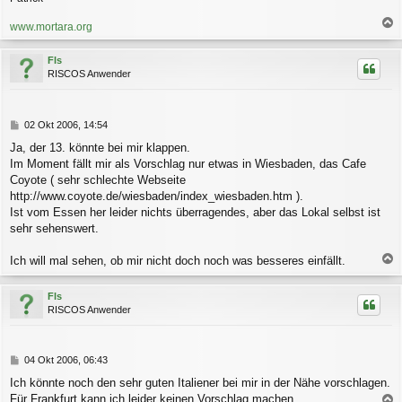
www.mortara.org
a
c
Fls
h
RISCOS Anwender
o
b
e
n
B
02 Okt 2006, 14:54
e
Ja, der 13. könnte bei mir klappen.
i
Im Moment fällt mir als Vorschlag nur etwas in Wiesbaden, das Cafe
t
r
Coyote ( sehr schlechte Webseite
a
http://www.coyote.de/wiesbaden/index_wiesbaden.htm ).
g
Ist vom Essen her leider nichts überragendes, aber das Lokal selbst ist
sehr sehenswert.
Ich will mal sehen, ob mir nicht doch noch was besseres einfällt.
a
c
Fls
h
RISCOS Anwender
o
b
e
n
B
04 Okt 2006, 06:43
e
Ich könnte noch den sehr guten Italiener bei mir in der Nähe vorschlagen.
i
Für Frankfurt kann ich leider keinen Vorschlag machen.
t