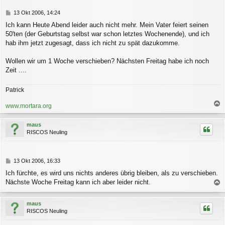
e
n
B
13 Okt 2006, 14:24
e
Ich kann Heute Abend leider auch nicht mehr. Mein Vater feiert seinen
i
50'ten (der Geburtstag selbst war schon letztes Wochenende), und ich
t
r
hab ihm jetzt zugesagt, dass ich nicht zu spät dazukomme.
a
g
Wollen wir um 1 Woche verschieben? Nächsten Freitag habe ich noch
Zeit ....
Patrick
www.mortara.org
a
c
maus
h
RISCOS Neuling
o
b
e
n
B
13 Okt 2006, 16:33
e
Ich fürchte, es wird uns nichts anderes übrig bleiben, als zu verschieben.
i
Nächste Woche Freitag kann ich aber leider nicht.
t
a
r
a
c
maus
g
h
RISCOS Neuling
o
b