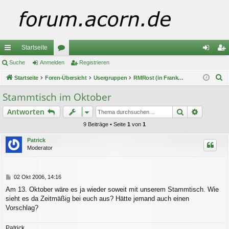
Startseite
ch
Suche
Anmelden
or
Registrieren
n
eg
S
ne
Startseite
Foren-Übersicht
en
Usergruppen
RMRost (in Frankfurt a.M.)
m
ist
u
llz
el
rie
Stammtisch im Oktober
c
ug
de
re
Suche
Erweiter
Antworten
h
e
riff
n
n
9 Beiträge • Seite
1
von
1
Patrick
Moderator
B
02 Okt 2006, 14:16
e
Am 13. Oktober wäre es ja wieder soweit mit unserem Stammtisch. Wie
i
sieht es da Zeitmäßig bei euch aus? Hätte jemand auch einen
t
r
Vorschlag?
a
g
Patrick