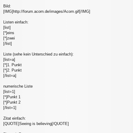
Bild:
[IMG]http://forum.acorn.de/images/Acorn.gif[/IMG]
Listen einfach:
[list]
[*]eins
[*]zwei
[/list]
Liste (sehe kein Unterschied zu einfach):
[list=a]
[*]1. Punkt
[*]2. Punkt
[/list=a]
numerische Liste
[list=1]
[*]Punkt 1
[*]Punkt 2
[/list=1]
Zitat einfach:
[QUOTE]Seeing is believing[/QUOTE]