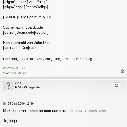
[align="center"]Mitte[/align]
[align="right"]Rechts[/align]
[SMILIE]Hallo Forum[/SMILIE]
Suche nach "Boardcode":
[search]Boardcode[/search]
Benutzerprofil von John Doe:
[user]John Doe[/user]
Ein Staat, in dem alle verdächtig sind, ist selbst verdächtig
www.arcsite.de
www.risc-os.de
a
c
cms
h
RISCOS Legende
o
b
e
n
B
25 Jan 2006, 11:36
e
Muß doch mal sehen ob man das versteckte auch sehen kann.
i
t
r
Ja, klapt.
a