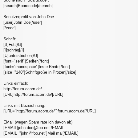
Suche nach "Boardcode":
[search]Boardcode[/search]
Benutzerprofil von John Doe:
[user]John Doe[/user]
[/code]
Schrift:
[B]Fett[/B]
[I]schräg[/I]
[U]unterstrichen[/U]
[font="serif"]Serifen[/font]
[font="monospace"]feste Breite[/font]
[size="140"]Schriftgröße in Prozen[/size]
Links einfach:
http://forum.acorn.de/
[URL]http://forum.acorn.de/[/URL]
Links mit Bezeichnung:
[URL="http://forum.acorn.de/"]forum.acorn.de[/URL]
EMail (wegen Spam rate ich davon ab):
[EMAIL]john.doe@foo.net[/EMAIL]
[EMAIL="john@foo.net"]Mail mal[/EMAIL]