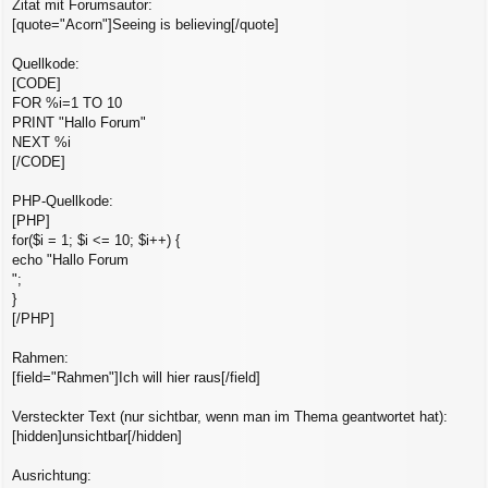
Zitat mit Forumsautor:
[quote="Acorn"]Seeing is believing[/quote]
Quellkode:
[CODE]
FOR %i=1 TO 10
PRINT "Hallo Forum"
NEXT %i
[/CODE]
PHP-Quellkode:
[PHP]
for($i = 1; $i <= 10; $i++) {
echo "Hallo Forum
";
}
[/PHP]
Rahmen:
[field="Rahmen"]Ich will hier raus[/field]
Versteckter Text (nur sichtbar, wenn man im Thema geantwortet hat):
[hidden]unsichtbar[/hidden]
Ausrichtung: