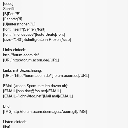
[code]
Schrift:
[B]Fett[/B]
[I]schräg[/I]
[U]unterstrichen[/U]
[font="serif"]Serifen[/font]
[font="monospace"]feste Breite[/font]
[size="140"]Schriftgröße in Prozen[/size]
Links einfach:
http://forum.acorn.de/
[URL]http://forum.acorn.de/[/URL]
Links mit Bezeichnung:
[URL="http://forum.acorn.de/"]forum.acorn.de[/URL]
EMail (wegen Spam rate ich davon ab):
[EMAIL]john.doe@foo.net[/EMAIL]
[EMAIL="john@foo.net"]Mail mal[/EMAIL]
Bild:
[IMG]http://forum.acorn.de/images/Acorn.gif[/IMG]
Listen einfach:
[list]