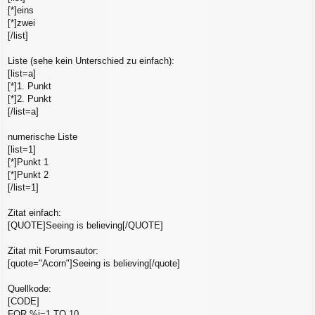
[*]eins
[*]zwei
[/list]
Liste (sehe kein Unterschied zu einfach):
[list=a]
[*]1. Punkt
[*]2. Punkt
[/list=a]
numerische Liste
[list=1]
[*]Punkt 1
[*]Punkt 2
[/list=1]
Zitat einfach:
[QUOTE]Seeing is believing[/QUOTE]
Zitat mit Forumsautor:
[quote="Acorn"]Seeing is believing[/quote]
Quellkode:
[CODE]
FOR %i=1 TO 10