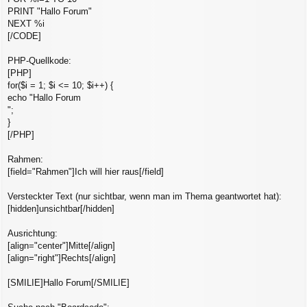
PRINT "Hallo Forum"
NEXT %i
[/CODE]
PHP-Quellkode:
[PHP]
for($i = 1; $i <= 10; $i++) {
echo "Hallo Forum
";
}
[/PHP]
Rahmen:
[field="Rahmen"]Ich will hier raus[/field]
Versteckter Text (nur sichtbar, wenn man im Thema geantwortet hat):
[hidden]unsichtbar[/hidden]
Ausrichtung:
[align="center"]Mitte[/align]
[align="right"]Rechts[/align]
[SMILIE]Hallo Forum[/SMILIE]