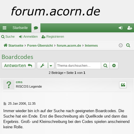
Startseite
ch
Suche
Anmelden
or
Registrieren
n
eg
S
ne
Startseite
Foren-Übersicht
en
forum.acorn.de
Internes
m
ist
u
llz
el
rie
Boardcodes
c
ug
de
re
Suche
Erweiter
Antworten
h
e
riff
n
n
2 Beiträge • Seite
1
von
1
cms
RISCOS Legende
B
25 Jan 2006, 11:35
e
Immer wieder bin ich auf der Suche nach geeigneten Boardcodes. Die
i
Suche hat ein Ende. Erst die Beschreibung als Quellkode und dann das
t
r
Ergebnis. Groß- und Kleinschreibung bei den Codes spielen anscheinend
a
keine Rolle.
g