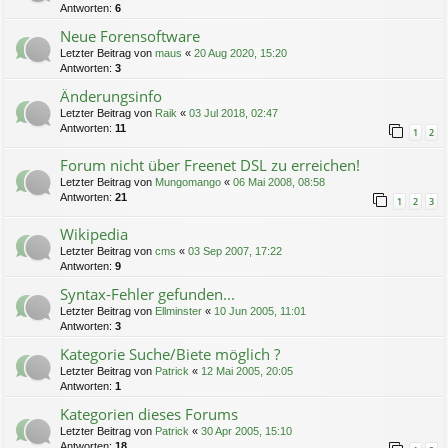
Antworten:
6
Neue Forensoftware
Letzter Beitrag von
maus
«
20 Aug 2020, 15:20
Antworten:
3
Änderungsinfo
Letzter Beitrag von
Raik
«
03 Jul 2018, 02:47
Antworten:
11
1
2
Forum nicht über Freenet DSL zu erreichen!
Letzter Beitrag von
Mungomango
«
06 Mai 2008, 08:58
Antworten:
21
1
2
3
Wikipedia
Letzter Beitrag von
cms
«
03 Sep 2007, 17:22
Antworten:
9
Syntax-Fehler gefunden...
Letzter Beitrag von
Ellminster
«
10 Jun 2005, 11:01
Antworten:
3
Kategorie Suche/Biete möglich ?
Letzter Beitrag von
Patrick
«
12 Mai 2005, 20:05
Antworten:
1
Kategorien dieses Forums
Letzter Beitrag von
Patrick
«
30 Apr 2005, 15:10
Antworten:
18