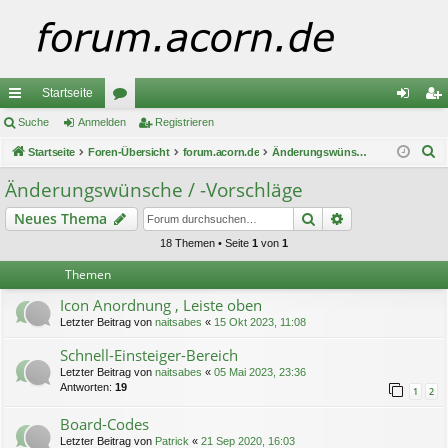
Startseite
ch
Suche
Anmelden
or
Registrieren
n
eg
S
ne
Startseite
Foren-Übersicht
en
forum.acorn.de
Änderungswünsche / -Vorschläge
m
ist
u
llz
el
rie
Änderungswünsche / -Vorschläge
c
ug
de
re
Suche
Erweiterte Suc
Neues Thema
h
e
riff
n
n
18 Themen • Seite
1
von
1
Themen
Icon Anordnung , Leiste oben
Letzter Beitrag von
naitsabes
«
15 Okt 2023, 11:08
Schnell-Einsteiger-Bereich
Letzter Beitrag von
naitsabes
«
05 Mai 2023, 23:36
Antworten:
19
1
2
Board-Codes
Letzter Beitrag von
Patrick
«
21 Sep 2020, 16:03