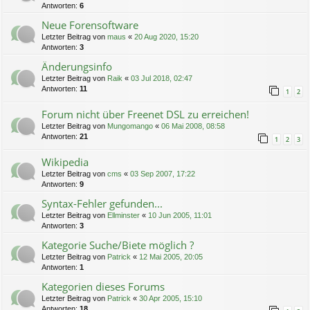
Antworten:
6
Neue Forensoftware
Letzter Beitrag von
maus
«
20 Aug 2020, 15:20
Antworten:
3
Änderungsinfo
Letzter Beitrag von
Raik
«
03 Jul 2018, 02:47
Antworten:
11
1
2
Forum nicht über Freenet DSL zu erreichen!
Letzter Beitrag von
Mungomango
«
06 Mai 2008, 08:58
Antworten:
21
1
2
3
Wikipedia
Letzter Beitrag von
cms
«
03 Sep 2007, 17:22
Antworten:
9
Syntax-Fehler gefunden...
Letzter Beitrag von
Ellminster
«
10 Jun 2005, 11:01
Antworten:
3
Kategorie Suche/Biete möglich ?
Letzter Beitrag von
Patrick
«
12 Mai 2005, 20:05
Antworten:
1
Kategorien dieses Forums
Letzter Beitrag von
Patrick
«
30 Apr 2005, 15:10
Antworten:
18