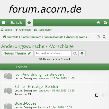
Startseite
ch
Suche
Anmelden
or
Registrieren
n
eg
S
ne
Startseite
Foren-Übersicht
en
forum.acorn.de
Änderungswünsche / -Vorschläge
m
ist
u
llz
el
rie
Änderungswünsche / -Vorschläge
c
ug
de
re
Suche
Erweiterte Suc
Neues Thema
h
e
riff
n
n
18 Themen • Seite
1
von
1
Themen
Icon Anordnung , Leiste oben
Letzter Beitrag von
naitsabes
«
15 Okt 2023, 11:08
Schnell-Einsteiger-Bereich
Letzter Beitrag von
naitsabes
«
05 Mai 2023, 23:36
Antworten:
19
1
2
Board-Codes
Letzter Beitrag von
Patrick
«
21 Sep 2020, 16:03