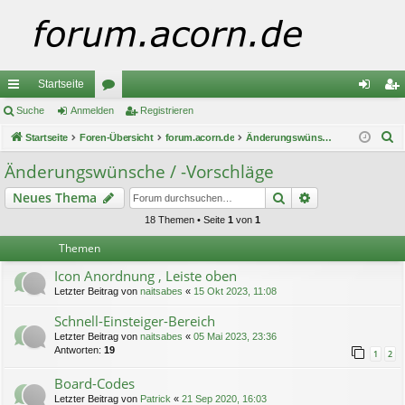
Startseite
ch
Suche
Anmelden
or
Registrieren
n
eg
S
ne
Startseite
Foren-Übersicht
en
forum.acorn.de
Änderungswünsche / -Vorschläge
m
ist
u
llz
el
rie
Änderungswünsche / -Vorschläge
c
ug
de
re
Suche
Erweiterte Suc
Neues Thema
h
e
riff
n
n
18 Themen • Seite
1
von
1
Themen
Icon Anordnung , Leiste oben
Letzter Beitrag von
naitsabes
«
15 Okt 2023, 11:08
Schnell-Einsteiger-Bereich
Letzter Beitrag von
naitsabes
«
05 Mai 2023, 23:36
Antworten:
19
1
2
Board-Codes
Letzter Beitrag von
Patrick
«
21 Sep 2020, 16:03