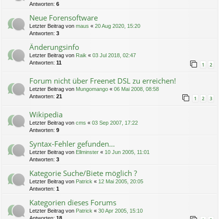
Antworten:
6
Neue Forensoftware
Letzter Beitrag von
maus
«
20 Aug 2020, 15:20
Antworten:
3
Änderungsinfo
Letzter Beitrag von
Raik
«
03 Jul 2018, 02:47
Antworten:
11
1
2
Forum nicht über Freenet DSL zu erreichen!
Letzter Beitrag von
Mungomango
«
06 Mai 2008, 08:58
Antworten:
21
1
2
3
Wikipedia
Letzter Beitrag von
cms
«
03 Sep 2007, 17:22
Antworten:
9
Syntax-Fehler gefunden...
Letzter Beitrag von
Ellminster
«
10 Jun 2005, 11:01
Antworten:
3
Kategorie Suche/Biete möglich ?
Letzter Beitrag von
Patrick
«
12 Mai 2005, 20:05
Antworten:
1
Kategorien dieses Forums
Letzter Beitrag von
Patrick
«
30 Apr 2005, 15:10
Antworten:
18