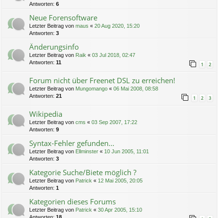
Antworten:
6
Neue Forensoftware
Letzter Beitrag von
maus
«
20 Aug 2020, 15:20
Antworten:
3
Änderungsinfo
Letzter Beitrag von
Raik
«
03 Jul 2018, 02:47
Antworten:
11
1
2
Forum nicht über Freenet DSL zu erreichen!
Letzter Beitrag von
Mungomango
«
06 Mai 2008, 08:58
Antworten:
21
1
2
3
Wikipedia
Letzter Beitrag von
cms
«
03 Sep 2007, 17:22
Antworten:
9
Syntax-Fehler gefunden...
Letzter Beitrag von
Ellminster
«
10 Jun 2005, 11:01
Antworten:
3
Kategorie Suche/Biete möglich ?
Letzter Beitrag von
Patrick
«
12 Mai 2005, 20:05
Antworten:
1
Kategorien dieses Forums
Letzter Beitrag von
Patrick
«
30 Apr 2005, 15:10
Antworten:
18