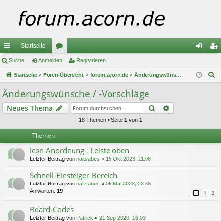
Startseite
ch
Suche
Anmelden
or
Registrieren
n
eg
S
ne
Startseite
Foren-Übersicht
en
forum.acorn.de
Änderungswünsche / -Vorschläge
m
ist
u
llz
el
rie
Änderungswünsche / -Vorschläge
c
ug
de
re
Suche
Erweiterte Suc
Neues Thema
h
e
riff
n
n
18 Themen • Seite
1
von
1
Themen
Icon Anordnung , Leiste oben
Letzter Beitrag von
naitsabes
«
15 Okt 2023, 11:08
Schnell-Einsteiger-Bereich
Letzter Beitrag von
naitsabes
«
05 Mai 2023, 23:36
Antworten:
19
1
2
Board-Codes
Letzter Beitrag von
Patrick
«
21 Sep 2020, 16:03