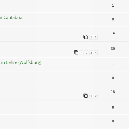
1
i Cantabria
0
14
1
2
36
1
2
3
4
in Lehre (Wolfsburg)
1
0
16
1
2
8
0