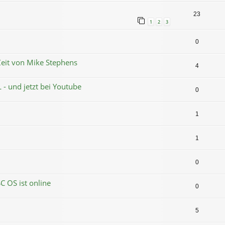
23
1
2
3
0
eit von Mike Stephens
4
- und jetzt bei Youtube
0
1
1
0
SC OS ist online
0
5