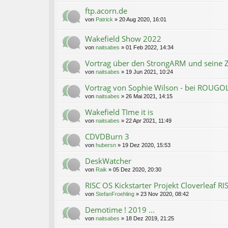
ftp.acorn.de
von
Patrick
»
20 Aug 2020, 16:01
Wakefield Show 2022
von
naitsabes
»
01 Feb 2022, 14:34
Vortrag über den StrongARM und seine Z
von
naitsabes
»
19 Jun 2021, 10:24
Vortrag von Sophie Wilson - bei ROUGOL 
von
naitsabes
»
26 Mai 2021, 14:15
Wakefield TIme it is
von
naitsabes
»
22 Apr 2021, 11:49
CDVDBurn 3
von
hubersn
»
19 Dez 2020, 15:53
DeskWatcher
von
Raik
»
05 Dez 2020, 20:30
RISC OS Kickstarter Projekt Cloverleaf RI
von
StefanFroehling
»
23 Nov 2020, 08:42
Demotime ! 2019 ...
von
naitsabes
»
18 Dez 2019, 21:25