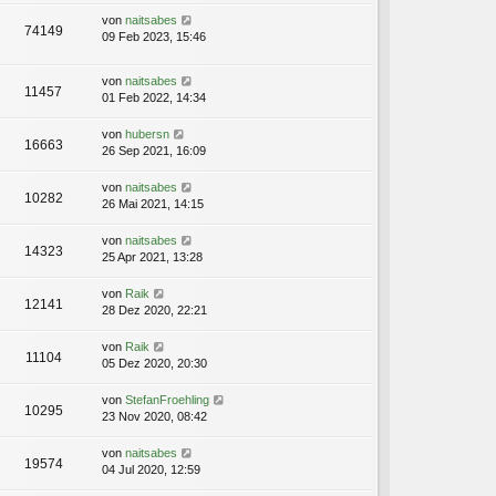
von
naitsabes
74149
09 Feb 2023, 15:46
von
naitsabes
11457
01 Feb 2022, 14:34
von
hubersn
16663
26 Sep 2021, 16:09
von
naitsabes
10282
26 Mai 2021, 14:15
von
naitsabes
14323
25 Apr 2021, 13:28
von
Raik
12141
28 Dez 2020, 22:21
von
Raik
11104
05 Dez 2020, 20:30
von
StefanFroehling
10295
23 Nov 2020, 08:42
von
naitsabes
19574
04 Jul 2020, 12:59