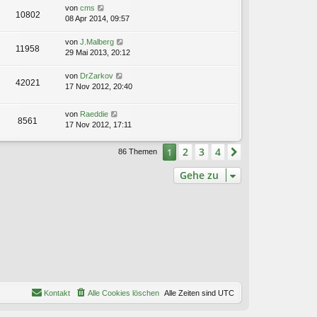
von
cms
10802
08 Apr 2014, 09:57
von
J.Malberg
11958
29 Mai 2013, 20:12
von
DrZarkov
42021
17 Nov 2012, 20:40
von
Raeddie
8561
17 Nov 2012, 17:11
2
3
4
1
Nächste
86 Themen
Gehe zu
Kontakt
Alle Cookies löschen
Alle Zeiten sind
UTC