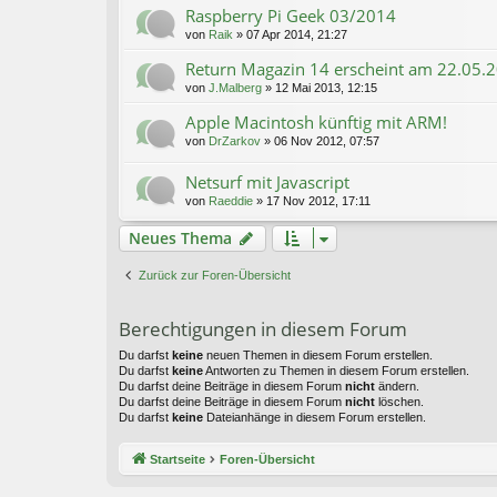
Raspberry Pi Geek 03/2014
von
Raik
»
07 Apr 2014, 21:27
Return Magazin 14 erscheint am 22.05.
von
J.Malberg
»
12 Mai 2013, 12:15
Apple Macintosh künftig mit ARM!
von
DrZarkov
»
06 Nov 2012, 07:57
Netsurf mit Javascript
von
Raeddie
»
17 Nov 2012, 17:11
Neues Thema
Zurück zur Foren-Übersicht
Berechtigungen in diesem Forum
Du darfst
keine
neuen Themen in diesem Forum erstellen.
Du darfst
keine
Antworten zu Themen in diesem Forum erstellen.
Du darfst deine Beiträge in diesem Forum
nicht
ändern.
Du darfst deine Beiträge in diesem Forum
nicht
löschen.
Du darfst
keine
Dateianhänge in diesem Forum erstellen.
Startseite
Foren-Übersicht