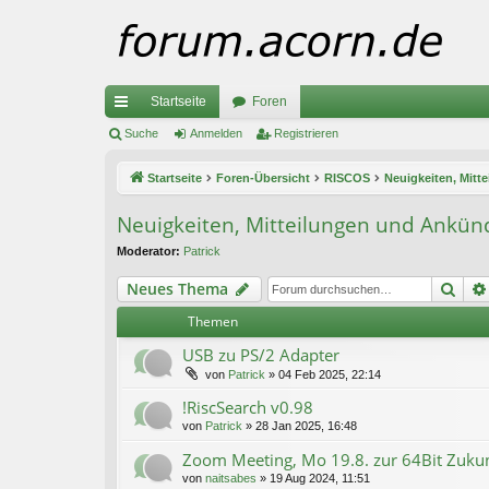
Startseite
Foren
ch
Suche
Anmelden
Registrieren
ne
Startseite
Foren-Übersicht
RISCOS
Neuigkeiten, Mit
llz
Neuigkeiten, Mitteilungen und Ankü
ug
Moderator:
Patrick
riff
Suc
Neues Thema
Themen
USB zu PS/2 Adapter
von
Patrick
»
04 Feb 2025, 22:14
!RiscSearch v0.98
von
Patrick
»
28 Jan 2025, 16:48
Zoom Meeting, Mo 19.8. zur 64Bit Zuku
von
naitsabes
»
19 Aug 2024, 11:51