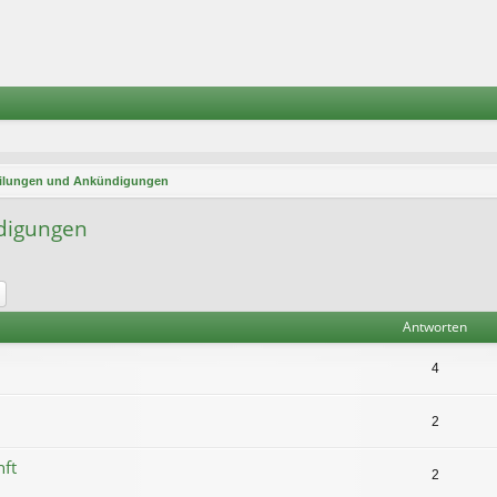
teilungen und Ankündigungen
ndigungen
he
Erweiterte Suche
Antworten
4
2
nft
2