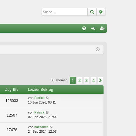
Suche
Erweiterte Suc
S
FA
n
eg
Q
m
ist
el
rie
de
re
n
n
2
3
4
1
Nächste
86 Themen
Zugriffe
Letzter Beitrag
von
Patrick
125033
16 Jun 2026, 08:11
von
Patrick
12507
02 Feb 2025, 21:44
von
naitsabes
17478
24 Sep 2024, 12:07