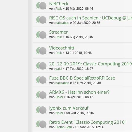
NetCheck
von
Raik
»
10 Mär 2020, 06:46
RISC OS auch in Spanien ; UCDebug @ Un
von
naitsabes
»
02 Jan 2020, 20:55
Streamen
von
Raik
»
16 Aug 2019, 20:45
Videoschnitt
von
Raik
»
13 Jul 2018, 19:46
20.-22.09.2019: Classic Computing 2019 
von
yalsi
»
17 Feb 2019, 18:27
Fuze BBC-B SpecialRetroRPiCase
von
naitsabes
»
15 Nov 2016, 20:39
ARMX6 - Hat ihn schon einer?
von
HöMi
»
16 Apr 2015, 08:12
Iyonix zum Verkauf
von
HöMi
»
09 Okt 2015, 09:46
Retro Event "Classic-Computing 2016"
von
Stefan Both
»
01 Nov 2015, 12:14