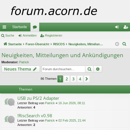
Startseite
ch
Suche
Anmelden
or
Registrieren
n
eg
S
ne
Startseite
Foren-Übersicht
en
RISCOS
Neuigkeiten, Mitteilungen und Ankündigungen
m
ist
u
llz
el
rie
Neuigkeiten, Mitteilungen und Ankündigungen
c
ug
de
re
Moderator:
Patrick
h
Suche
Erweiterte Suc
Neues Thema
e
riff
n
n
2
3
4
1
Nächste
86 Themen
Themen
USB zu PS/2 Adapter
Letzter Beitrag von
Patrick
«
16 Jun 2026, 08:11
Antworten:
4
!RiscSearch v0.98
Letzter Beitrag von
Patrick
«
02 Feb 2025, 21:44
Antworten:
2