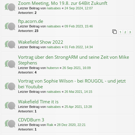
Zoom Meeting, Mo 19.8. zur 64Bit Zukunft
Letzter Beitrag von
naitsabes
«
24 Sep 2024, 12:07
Antworten:
2
ftp.acorn.de
Letzter Beitrag von
naitsabes
«
09 Feb 2023, 15:46
Antworten:
23
1
2
3
Wakefield Show 2022
Letzter Beitrag von
naitsabes
«
01 Feb 2022, 14:34
Vortrag über den StrongARM und seine Zeit von Mike
Stephens
Letzter Beitrag von
hubersn
«
26 Sep 2021, 16:09
Antworten:
4
Vortrag von Sophie Wilson - bei ROUGOL - und jetzt
bei Youtube
Letzter Beitrag von
naitsabes
«
26 Mai 2021, 14:15
Wakefield TIme it is
Letzter Beitrag von
naitsabes
«
25 Apr 2021, 13:28
Antworten:
1
CDVDBurn 3
Letzter Beitrag von
Raik
«
28 Dez 2020, 22:21
Antworten:
1