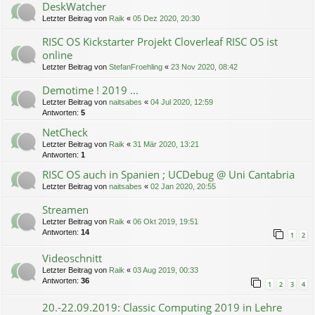
DeskWatcher
Letzter Beitrag von
Raik
«
05 Dez 2020, 20:30
RISC OS Kickstarter Projekt Cloverleaf RISC OS ist
online
Letzter Beitrag von
StefanFroehling
«
23 Nov 2020, 08:42
Demotime ! 2019 ...
Letzter Beitrag von
naitsabes
«
04 Jul 2020, 12:59
Antworten:
5
NetCheck
Letzter Beitrag von
Raik
«
31 Mär 2020, 13:21
Antworten:
1
RISC OS auch in Spanien ; UCDebug @ Uni Cantabria
Letzter Beitrag von
naitsabes
«
02 Jan 2020, 20:55
Streamen
Letzter Beitrag von
Raik
«
06 Okt 2019, 19:51
Antworten:
14
1
2
Videoschnitt
Letzter Beitrag von
Raik
«
03 Aug 2019, 00:33
Antworten:
36
1
2
3
4
20.-22.09.2019: Classic Computing 2019 in Lehre