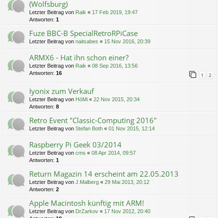
(Wolfsburg)
Letzter Beitrag von
Raik
«
17 Feb 2019, 19:47
Antworten:
1
Fuze BBC-B SpecialRetroRPiCase
Letzter Beitrag von
naitsabes
«
15 Nov 2016, 20:39
ARMX6 - Hat ihn schon einer?
Letzter Beitrag von
Raik
«
08 Sep 2016, 13:56
Antworten:
16
1
2
Iyonix zum Verkauf
Letzter Beitrag von
HöMi
«
22 Nov 2015, 20:34
Antworten:
8
Retro Event "Classic-Computing 2016"
Letzter Beitrag von
Stefan Both
«
01 Nov 2015, 12:14
Raspberry Pi Geek 03/2014
Letzter Beitrag von
cms
«
08 Apr 2014, 09:57
Antworten:
1
Return Magazin 14 erscheint am 22.05.2013
Letzter Beitrag von
J.Malberg
«
29 Mai 2013, 20:12
Antworten:
2
Apple Macintosh künftig mit ARM!
Letzter Beitrag von
DrZarkov
«
17 Nov 2012, 20:40