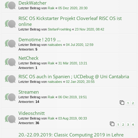
DeskWatcher
Letzter Beitrag von
Raik
«
05 Dez 2020, 20:30
RISC OS Kickstarter Projekt Cloverleaf RISC OS ist
online
Letzter Beitrag von
StefanFroehling
«
23 Nov 2020, 08:42
Demotime ! 2019 ...
Letzter Beitrag von
naitsabes
«
04 Jul 2020, 12:59
Antworten:
5
NetCheck
Letzter Beitrag von
Raik
«
31 Mär 2020, 13:21
Antworten:
1
RISC OS auch in Spanien ; UCDebug @ Uni Cantabria
Letzter Beitrag von
naitsabes
«
02 Jan 2020, 20:55
Streamen
Letzter Beitrag von
Raik
«
06 Okt 2019, 19:51
Antworten:
14
1
2
Videoschnitt
Letzter Beitrag von
Raik
«
03 Aug 2019, 00:33
Antworten:
36
1
2
3
4
20.-22.09.2019: Classic Computing 2019 in Lehre