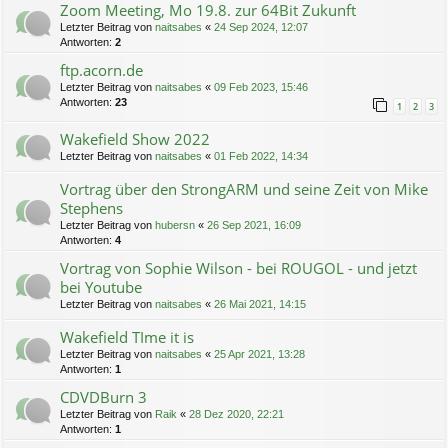
Zoom Meeting, Mo 19.8. zur 64Bit Zukunft
Letzter Beitrag von
naitsabes
«
24 Sep 2024, 12:07
Antworten:
2
ftp.acorn.de
Letzter Beitrag von
naitsabes
«
09 Feb 2023, 15:46
Antworten:
23
1
2
3
Wakefield Show 2022
Letzter Beitrag von
naitsabes
«
01 Feb 2022, 14:34
Vortrag über den StrongARM und seine Zeit von Mike
Stephens
Letzter Beitrag von
hubersn
«
26 Sep 2021, 16:09
Antworten:
4
Vortrag von Sophie Wilson - bei ROUGOL - und jetzt
bei Youtube
Letzter Beitrag von
naitsabes
«
26 Mai 2021, 14:15
Wakefield TIme it is
Letzter Beitrag von
naitsabes
«
25 Apr 2021, 13:28
Antworten:
1
CDVDBurn 3
Letzter Beitrag von
Raik
«
28 Dez 2020, 22:21
Antworten:
1