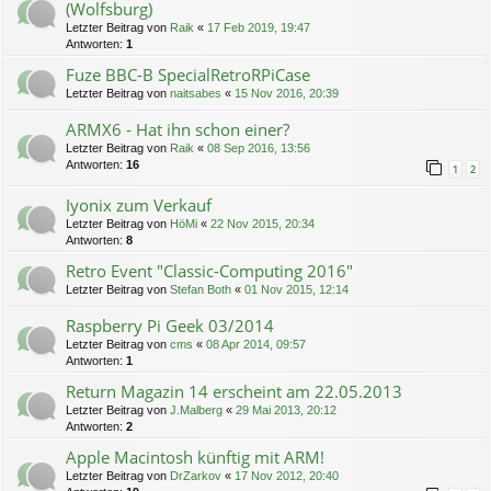
(Wolfsburg)
Letzter Beitrag von
Raik
«
17 Feb 2019, 19:47
Antworten:
1
Fuze BBC-B SpecialRetroRPiCase
Letzter Beitrag von
naitsabes
«
15 Nov 2016, 20:39
ARMX6 - Hat ihn schon einer?
Letzter Beitrag von
Raik
«
08 Sep 2016, 13:56
Antworten:
16
1
2
Iyonix zum Verkauf
Letzter Beitrag von
HöMi
«
22 Nov 2015, 20:34
Antworten:
8
Retro Event "Classic-Computing 2016"
Letzter Beitrag von
Stefan Both
«
01 Nov 2015, 12:14
Raspberry Pi Geek 03/2014
Letzter Beitrag von
cms
«
08 Apr 2014, 09:57
Antworten:
1
Return Magazin 14 erscheint am 22.05.2013
Letzter Beitrag von
J.Malberg
«
29 Mai 2013, 20:12
Antworten:
2
Apple Macintosh künftig mit ARM!
Letzter Beitrag von
DrZarkov
«
17 Nov 2012, 20:40