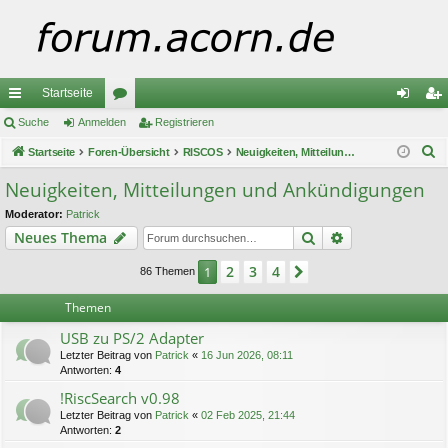
Startseite
ch
Suche
Anmelden
or
Registrieren
n
eg
S
ne
Startseite
Foren-Übersicht
en
RISCOS
Neuigkeiten, Mitteilungen und Ankündigungen
m
ist
u
llz
el
rie
Neuigkeiten, Mitteilungen und Ankündigungen
c
ug
de
re
Moderator:
Patrick
h
Suche
Erweiterte Suc
Neues Thema
e
riff
n
n
2
3
4
1
Nächste
86 Themen
Themen
USB zu PS/2 Adapter
Letzter Beitrag von
Patrick
«
16 Jun 2026, 08:11
Antworten:
4
!RiscSearch v0.98
Letzter Beitrag von
Patrick
«
02 Feb 2025, 21:44
Antworten:
2