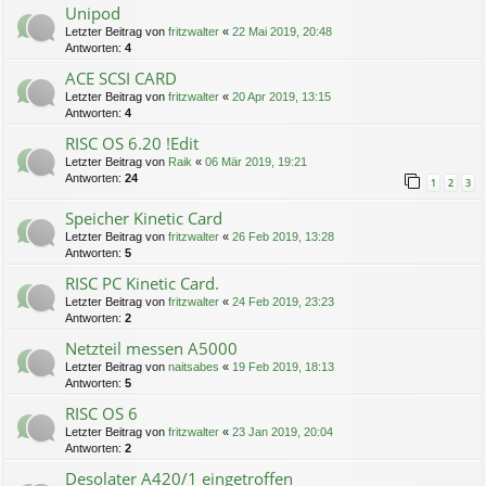
Unipod
Letzter Beitrag von
fritzwalter
«
22 Mai 2019, 20:48
Antworten:
4
ACE SCSI CARD
Letzter Beitrag von
fritzwalter
«
20 Apr 2019, 13:15
Antworten:
4
RISC OS 6.20 !Edit
Letzter Beitrag von
Raik
«
06 Mär 2019, 19:21
Antworten:
24
1
2
3
Speicher Kinetic Card
Letzter Beitrag von
fritzwalter
«
26 Feb 2019, 13:28
Antworten:
5
RISC PC Kinetic Card.
Letzter Beitrag von
fritzwalter
«
24 Feb 2019, 23:23
Antworten:
2
Netzteil messen A5000
Letzter Beitrag von
naitsabes
«
19 Feb 2019, 18:13
Antworten:
5
RISC OS 6
Letzter Beitrag von
fritzwalter
«
23 Jan 2019, 20:04
Antworten:
2
Desolater A420/1 eingetroffen