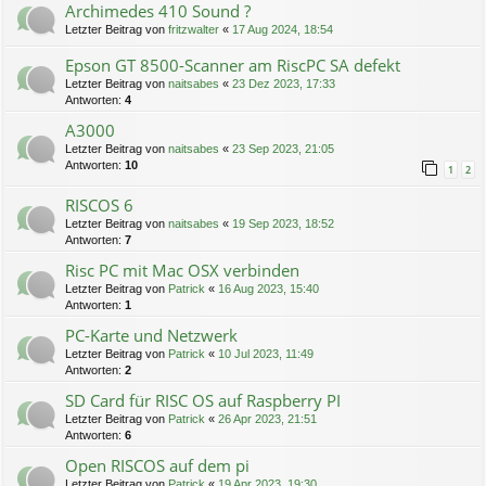
Archimedes 410 Sound ?
Letzter Beitrag von
fritzwalter
«
17 Aug 2024, 18:54
Epson GT 8500-Scanner am RiscPC SA defekt
Letzter Beitrag von
naitsabes
«
23 Dez 2023, 17:33
Antworten:
4
A3000
Letzter Beitrag von
naitsabes
«
23 Sep 2023, 21:05
Antworten:
10
1
2
RISCOS 6
Letzter Beitrag von
naitsabes
«
19 Sep 2023, 18:52
Antworten:
7
Risc PC mit Mac OSX verbinden
Letzter Beitrag von
Patrick
«
16 Aug 2023, 15:40
Antworten:
1
PC-Karte und Netzwerk
Letzter Beitrag von
Patrick
«
10 Jul 2023, 11:49
Antworten:
2
SD Card für RISC OS auf Raspberry PI
Letzter Beitrag von
Patrick
«
26 Apr 2023, 21:51
Antworten:
6
Open RISCOS auf dem pi
Letzter Beitrag von
Patrick
«
19 Apr 2023, 19:30