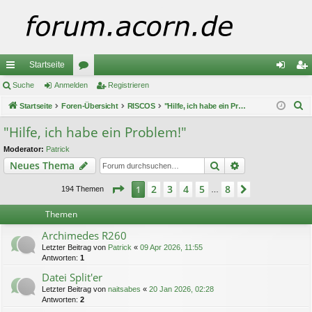
Startseite
ch
Suche
Anmelden
or
Registrieren
n
eg
S
ne
Startseite
Foren-Übersicht
en
RISCOS
"Hilfe, ich habe ein Problem!"
m
ist
u
llz
el
rie
"Hilfe, ich habe ein Problem!"
c
ug
de
re
Moderator:
Patrick
h
Suche
Erweiterte Suc
Neues Thema
e
riff
n
n
Seite
1
von
8
2
3
4
5
8
1
Nächste
194 Themen
…
Themen
Archimedes R260
Letzter Beitrag von
Patrick
«
09 Apr 2026, 11:55
Antworten:
1
Datei Split'er
Letzter Beitrag von
naitsabes
«
20 Jan 2026, 02:28
Antworten:
2