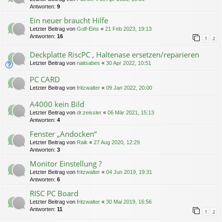
Antworten:
9
Ein neuer braucht Hilfe
Letzter Beitrag von
Golf-Eins
«
21 Feb 2023, 19:13
Antworten:
16
1
2
Deckplatte RiscPC , Haltenase ersetzen/reparieren
Letzter Beitrag von
naitsabes
«
30 Apr 2022, 10:51
PC CARD
Letzter Beitrag von
fritzwalter
«
09 Jan 2022, 20:00
A4000 kein Bild
Letzter Beitrag von
dr.zeissler
«
06 Mär 2021, 15:13
Antworten:
4
Fenster „Andocken“
Letzter Beitrag von
Raik
«
27 Aug 2020, 12:29
Antworten:
3
Monitor Einstellung ?
Letzter Beitrag von
fritzwalter
«
04 Jun 2019, 19:31
Antworten:
6
RISC PC Board
Letzter Beitrag von
fritzwalter
«
30 Mai 2019, 16:56
Antworten:
11
1
2