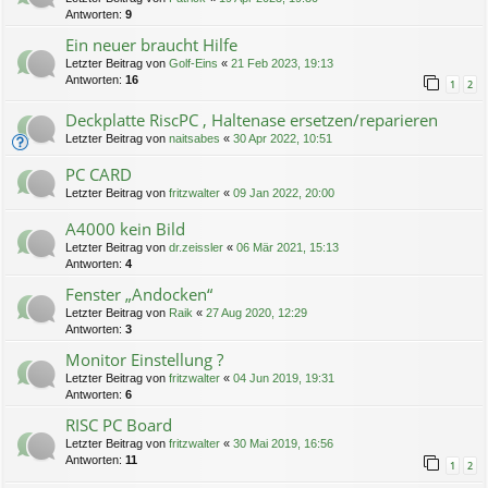
Antworten:
9
Ein neuer braucht Hilfe
Letzter Beitrag von
Golf-Eins
«
21 Feb 2023, 19:13
Antworten:
16
1
2
Deckplatte RiscPC , Haltenase ersetzen/reparieren
Letzter Beitrag von
naitsabes
«
30 Apr 2022, 10:51
PC CARD
Letzter Beitrag von
fritzwalter
«
09 Jan 2022, 20:00
A4000 kein Bild
Letzter Beitrag von
dr.zeissler
«
06 Mär 2021, 15:13
Antworten:
4
Fenster „Andocken“
Letzter Beitrag von
Raik
«
27 Aug 2020, 12:29
Antworten:
3
Monitor Einstellung ?
Letzter Beitrag von
fritzwalter
«
04 Jun 2019, 19:31
Antworten:
6
RISC PC Board
Letzter Beitrag von
fritzwalter
«
30 Mai 2019, 16:56
Antworten:
11
1
2