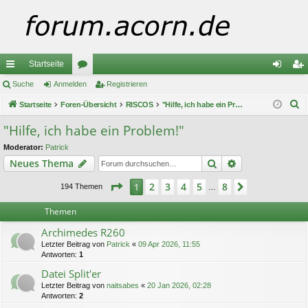
Startseite
ch
Suche
Anmelden
or
Registrieren
n
eg
S
ne
Startseite
Foren-Übersicht
en
RISCOS
"Hilfe, ich habe ein Problem!"
m
ist
u
llz
el
rie
"Hilfe, ich habe ein Problem!"
c
ug
de
re
Moderator:
Patrick
h
Suche
Erweiterte Suc
Neues Thema
e
riff
n
n
Seite
1
von
8
2
3
4
5
8
1
Nächste
194 Themen
…
Themen
Archimedes R260
Letzter Beitrag von
Patrick
«
09 Apr 2026, 11:55
Antworten:
1
Datei Split'er
Letzter Beitrag von
naitsabes
«
20 Jan 2026, 02:28
Antworten:
2