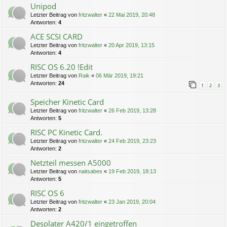
Unipod
Letzter Beitrag von
fritzwalter
«
22 Mai 2019, 20:48
Antworten:
4
ACE SCSI CARD
Letzter Beitrag von
fritzwalter
«
20 Apr 2019, 13:15
Antworten:
4
RISC OS 6.20 !Edit
Letzter Beitrag von
Raik
«
06 Mär 2019, 19:21
Antworten:
24
1
2
3
Speicher Kinetic Card
Letzter Beitrag von
fritzwalter
«
26 Feb 2019, 13:28
Antworten:
5
RISC PC Kinetic Card.
Letzter Beitrag von
fritzwalter
«
24 Feb 2019, 23:23
Antworten:
2
Netzteil messen A5000
Letzter Beitrag von
naitsabes
«
19 Feb 2019, 18:13
Antworten:
5
RISC OS 6
Letzter Beitrag von
fritzwalter
«
23 Jan 2019, 20:04
Antworten:
2
Desolater A420/1 eingetroffen