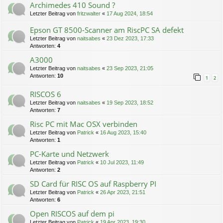
Archimedes 410 Sound ?
Letzter Beitrag von
fritzwalter
«
17 Aug 2024, 18:54
Epson GT 8500-Scanner am RiscPC SA defekt
Letzter Beitrag von
naitsabes
«
23 Dez 2023, 17:33
Antworten:
4
A3000
Letzter Beitrag von
naitsabes
«
23 Sep 2023, 21:05
Antworten:
10
1
2
RISCOS 6
Letzter Beitrag von
naitsabes
«
19 Sep 2023, 18:52
Antworten:
7
Risc PC mit Mac OSX verbinden
Letzter Beitrag von
Patrick
«
16 Aug 2023, 15:40
Antworten:
1
PC-Karte und Netzwerk
Letzter Beitrag von
Patrick
«
10 Jul 2023, 11:49
Antworten:
2
SD Card für RISC OS auf Raspberry PI
Letzter Beitrag von
Patrick
«
26 Apr 2023, 21:51
Antworten:
6
Open RISCOS auf dem pi
Letzter Beitrag von
Patrick
«
19 Apr 2023, 19:30