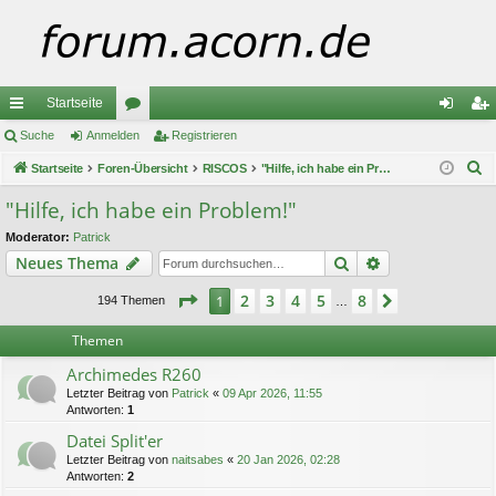
Startseite
ch
Suche
Anmelden
or
Registrieren
n
eg
S
ne
Startseite
Foren-Übersicht
en
RISCOS
"Hilfe, ich habe ein Problem!"
m
ist
u
llz
el
rie
"Hilfe, ich habe ein Problem!"
c
ug
de
re
Moderator:
Patrick
h
Suche
Erweiterte Suc
Neues Thema
e
riff
n
n
Seite
1
von
8
2
3
4
5
8
1
Nächste
194 Themen
…
Themen
Archimedes R260
Letzter Beitrag von
Patrick
«
09 Apr 2026, 11:55
Antworten:
1
Datei Split'er
Letzter Beitrag von
naitsabes
«
20 Jan 2026, 02:28
Antworten:
2