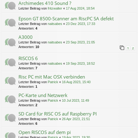
Archimedes 410 Sound ?
Letzter Beitrag von
fritzwalter
«
17 Aug 2024, 18:54
Epson GT 8500-Scanner am RiscPC SA defekt
Letzter Beitrag von
naitsabes
«
23 Dez 2023, 17:33
Antworten:
4
A3000
Letzter Beitrag von
naitsabes
«
23 Sep 2023, 21:05
Antworten:
10
1
2
RISCOS 6
Letzter Beitrag von
naitsabes
«
19 Sep 2023, 18:52
Antworten:
7
Risc PC mit Mac OSX verbinden
Letzter Beitrag von
Patrick
«
16 Aug 2023, 15:40
Antworten:
1
PC-Karte und Netzwerk
Letzter Beitrag von
Patrick
«
10 Jul 2023, 11:49
Antworten:
2
SD Card für RISC OS auf Raspberry PI
Letzter Beitrag von
Patrick
«
26 Apr 2023, 21:51
Antworten:
6
Open RISCOS auf dem pi
Letzter Beitrag von
Patrick
«
19 Apr 2023, 19:30