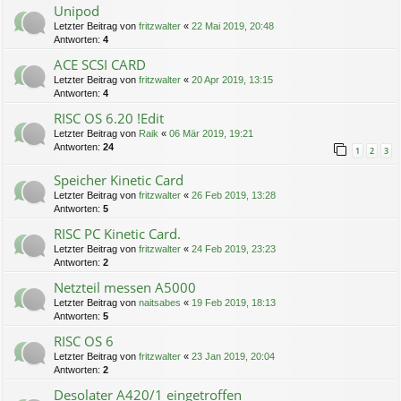
Unipod
Letzter Beitrag von
fritzwalter
«
22 Mai 2019, 20:48
Antworten:
4
ACE SCSI CARD
Letzter Beitrag von
fritzwalter
«
20 Apr 2019, 13:15
Antworten:
4
RISC OS 6.20 !Edit
Letzter Beitrag von
Raik
«
06 Mär 2019, 19:21
Antworten:
24
1
2
3
Speicher Kinetic Card
Letzter Beitrag von
fritzwalter
«
26 Feb 2019, 13:28
Antworten:
5
RISC PC Kinetic Card.
Letzter Beitrag von
fritzwalter
«
24 Feb 2019, 23:23
Antworten:
2
Netzteil messen A5000
Letzter Beitrag von
naitsabes
«
19 Feb 2019, 18:13
Antworten:
5
RISC OS 6
Letzter Beitrag von
fritzwalter
«
23 Jan 2019, 20:04
Antworten:
2
Desolater A420/1 eingetroffen