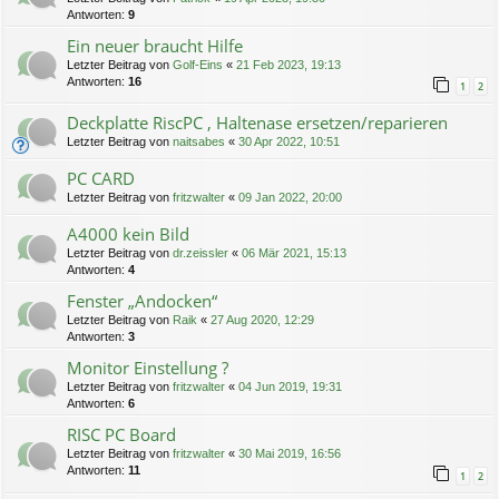
Antworten:
9
Ein neuer braucht Hilfe
Letzter Beitrag von
Golf-Eins
«
21 Feb 2023, 19:13
Antworten:
16
1
2
Deckplatte RiscPC , Haltenase ersetzen/reparieren
Letzter Beitrag von
naitsabes
«
30 Apr 2022, 10:51
PC CARD
Letzter Beitrag von
fritzwalter
«
09 Jan 2022, 20:00
A4000 kein Bild
Letzter Beitrag von
dr.zeissler
«
06 Mär 2021, 15:13
Antworten:
4
Fenster „Andocken“
Letzter Beitrag von
Raik
«
27 Aug 2020, 12:29
Antworten:
3
Monitor Einstellung ?
Letzter Beitrag von
fritzwalter
«
04 Jun 2019, 19:31
Antworten:
6
RISC PC Board
Letzter Beitrag von
fritzwalter
«
30 Mai 2019, 16:56
Antworten:
11
1
2