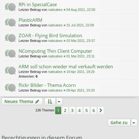
RPi in SpecialCase
Letzter Beitrag von
naitsabes
«
04 Aug 2021, 22:00
PlasticARM
Letzter Beitrag von
naitsabes
«
31 Jul 2021, 22:09
ZOAR - Flying Bird Simulation
Letzter Beitrag von
naitsabes
«
03 Mai 2021, 23:37
NComputing Thin Client Computer
Letzter Beitrag von
naitsabes
«
01 Mai 2021, 23:11
ARM soll schon wieder mal verkauft werden
Letzter Beitrag von
naitsabes
«
19 Apr 2021, 19:26
Antworten:
6
flickr BIlder - Thema Acorn
Letzter Beitrag von
naitsabes
«
09 Apr 2021, 23:33
Neues Thema
2
3
4
5
6
1
Nächste
136 Themen
Gehe zu
Berechtigungen in diesem Forum