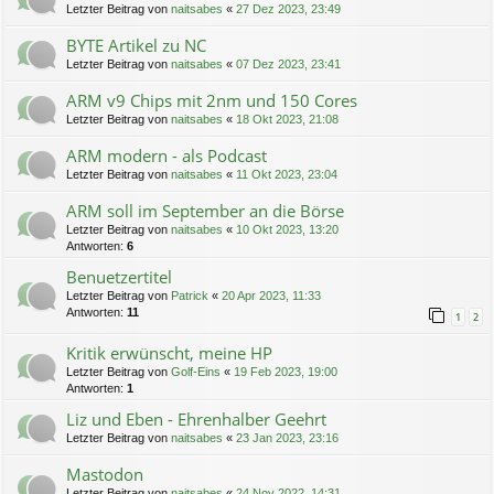
Letzter Beitrag von
naitsabes
«
27 Dez 2023, 23:49
BYTE Artikel zu NC
Letzter Beitrag von
naitsabes
«
07 Dez 2023, 23:41
ARM v9 Chips mit 2nm und 150 Cores
Letzter Beitrag von
naitsabes
«
18 Okt 2023, 21:08
ARM modern - als Podcast
Letzter Beitrag von
naitsabes
«
11 Okt 2023, 23:04
ARM soll im September an die Börse
Letzter Beitrag von
naitsabes
«
10 Okt 2023, 13:20
Antworten:
6
Benuetzertitel
Letzter Beitrag von
Patrick
«
20 Apr 2023, 11:33
Antworten:
11
1
2
Kritik erwünscht, meine HP
Letzter Beitrag von
Golf-Eins
«
19 Feb 2023, 19:00
Antworten:
1
Liz und Eben - Ehrenhalber Geehrt
Letzter Beitrag von
naitsabes
«
23 Jan 2023, 23:16
Mastodon
Letzter Beitrag von
naitsabes
«
24 Nov 2022, 14:31