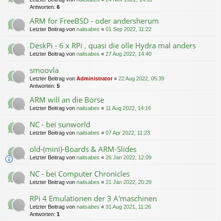
Antworten:
6
ARM for FreeBSD - oder andersherum
Letzter Beitrag von
naitsabes
«
01 Sep 2022, 11:22
DeskPi - 6 x RPi , quasi die olle Hydra mal anders
Letzter Beitrag von
naitsabes
«
27 Aug 2022, 14:40
smoovla
Letzter Beitrag von
Administrator
«
22 Aug 2022, 05:39
Antworten:
5
ARM will an die Börse
Letzter Beitrag von
naitsabes
«
11 Aug 2022, 14:16
NC - bei sunworld
Letzter Beitrag von
naitsabes
«
07 Apr 2022, 11:23
old-(mini)-Boards & ARM-Slides
Letzter Beitrag von
naitsabes
«
26 Jan 2022, 12:09
NC - bei Computer Chronicles
Letzter Beitrag von
naitsabes
«
21 Jan 2022, 20:29
RPi 4 Emulationen der 3 A'maschinen
Letzter Beitrag von
naitsabes
«
31 Aug 2021, 11:26
Antworten:
1