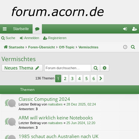
Startseite
ch
Suche
Anmelden
or
Registrieren
n
eg
S
ne
Startseite
Foren-Übersicht
en
Off-Topic
Vermischtes
m
ist
u
llz
el
rie
Vermischtes
c
ug
de
re
Suche
Erweiterte Suc
Neues Thema
h
e
riff
n
n
2
3
4
5
6
1
Nächste
136 Themen
Themen
Classic Computing 2024
Letzter Beitrag von
naitsabes
«
28 Dez 2025, 02:24
Antworten:
3
ARM will wirklich keine Notebooks
Letzter Beitrag von
naitsabes
«
25 Jun 2024, 12:20
Antworten:
3
1985 schaut auch Australien nach UK