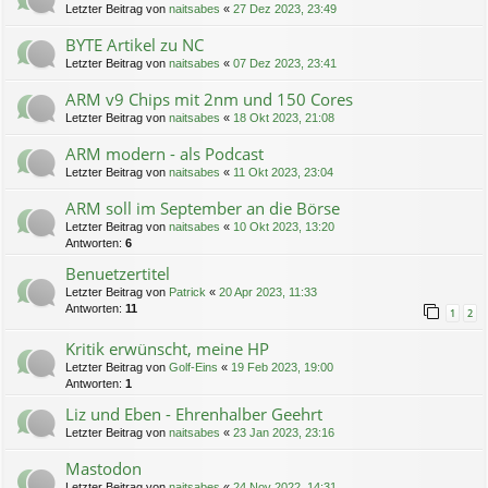
Letzter Beitrag von
naitsabes
«
27 Dez 2023, 23:49
BYTE Artikel zu NC
Letzter Beitrag von
naitsabes
«
07 Dez 2023, 23:41
ARM v9 Chips mit 2nm und 150 Cores
Letzter Beitrag von
naitsabes
«
18 Okt 2023, 21:08
ARM modern - als Podcast
Letzter Beitrag von
naitsabes
«
11 Okt 2023, 23:04
ARM soll im September an die Börse
Letzter Beitrag von
naitsabes
«
10 Okt 2023, 13:20
Antworten:
6
Benuetzertitel
Letzter Beitrag von
Patrick
«
20 Apr 2023, 11:33
Antworten:
11
1
2
Kritik erwünscht, meine HP
Letzter Beitrag von
Golf-Eins
«
19 Feb 2023, 19:00
Antworten:
1
Liz und Eben - Ehrenhalber Geehrt
Letzter Beitrag von
naitsabes
«
23 Jan 2023, 23:16
Mastodon
Letzter Beitrag von
naitsabes
«
24 Nov 2022, 14:31