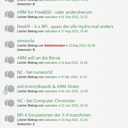
Antworten:
6
ARM for FreeBSD - oder andersherum
Letzter Beitrag von
naitsabes
«
01 Sep 2022, 11:22
DeskPi - 6 x RPi , quasi die olle Hydra mal anders
Letzter Beitrag von
naitsabes
«
27 Aug 2022, 14:40
smoovla
Letzter Beitrag von
Administrator
«
22 Aug 2022, 05:39
Antworten:
5
ARM will an die Börse
Letzter Beitrag von
naitsabes
«
11 Aug 2022, 14:16
NC - bei sunworld
Letzter Beitrag von
naitsabes
«
07 Apr 2022, 11:23
old-(mini)-Boards & ARM-Slides
Letzter Beitrag von
naitsabes
«
26 Jan 2022, 12:09
NC - bei Computer Chronicles
Letzter Beitrag von
naitsabes
«
21 Jan 2022, 20:29
RPi 4 Emulationen der 3 A'maschinen
Letzter Beitrag von
naitsabes
«
31 Aug 2021, 11:26
Antworten:
1