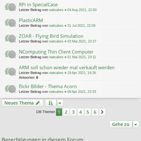
RPi in SpecialCase
Letzter Beitrag von
naitsabes
«
04 Aug 2021, 22:00
PlasticARM
Letzter Beitrag von
naitsabes
«
31 Jul 2021, 22:09
ZOAR - Flying Bird Simulation
Letzter Beitrag von
naitsabes
«
03 Mai 2021, 23:37
NComputing Thin Client Computer
Letzter Beitrag von
naitsabes
«
01 Mai 2021, 23:11
ARM soll schon wieder mal verkauft werden
Letzter Beitrag von
naitsabes
«
19 Apr 2021, 19:26
Antworten:
6
flickr BIlder - Thema Acorn
Letzter Beitrag von
naitsabes
«
09 Apr 2021, 23:33
Neues Thema
2
3
4
5
6
1
Nächste
136 Themen
Gehe zu
Berechtigungen in diesem Forum