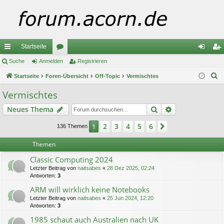
Startseite
ch
Suche
Anmelden
or
Registrieren
n
eg
S
ne
Startseite
Foren-Übersicht
en
Off-Topic
Vermischtes
m
ist
u
llz
el
rie
Vermischtes
c
ug
de
re
Suche
Erweiterte Suc
Neues Thema
h
e
riff
n
n
2
3
4
5
6
1
Nächste
136 Themen
Themen
Classic Computing 2024
Letzter Beitrag von
naitsabes
«
28 Dez 2025, 02:24
Antworten:
3
ARM will wirklich keine Notebooks
Letzter Beitrag von
naitsabes
«
25 Jun 2024, 12:20
Antworten:
3
1985 schaut auch Australien nach UK