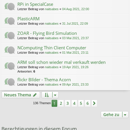
RPi in SpecialCase
Letzter Beitrag von
naitsabes
«
04 Aug 2021, 22:00
PlasticARM
Letzter Beitrag von
naitsabes
«
31 Jul 2021, 22:09
ZOAR - Flying Bird Simulation
Letzter Beitrag von
naitsabes
«
03 Mai 2021, 23:37
NComputing Thin Client Computer
Letzter Beitrag von
naitsabes
«
01 Mai 2021, 23:11
ARM soll schon wieder mal verkauft werden
Letzter Beitrag von
naitsabes
«
19 Apr 2021, 19:26
Antworten:
6
flickr BIlder - Thema Acorn
Letzter Beitrag von
naitsabes
«
09 Apr 2021, 23:33
Neues Thema
2
3
4
5
6
1
Nächste
136 Themen
Gehe zu
Berechtigungen in diesem Forum