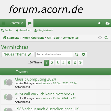
Startseite
ch
Suche
Anmelden
or
Registrieren
n
eg
S
ne
Startseite
Foren-Übersicht
en
Off-Topic
Vermischtes
m
ist
u
llz
el
rie
Vermischtes
c
ug
de
re
Suche
Erweiterte Suc
Neues Thema
h
e
riff
n
n
2
3
4
5
6
1
Nächste
136 Themen
Themen
Classic Computing 2024
Letzter Beitrag von
naitsabes
«
28 Dez 2025, 02:24
Antworten:
3
ARM will wirklich keine Notebooks
Letzter Beitrag von
naitsabes
«
25 Jun 2024, 12:20
Antworten:
3
1985 schaut auch Australien nach UK