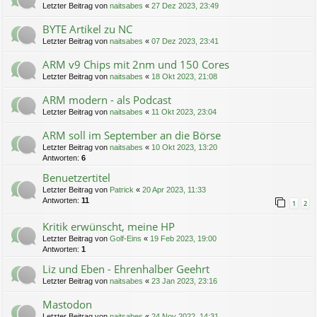
Letzter Beitrag von
naitsabes
«
27 Dez 2023, 23:49
BYTE Artikel zu NC
Letzter Beitrag von
naitsabes
«
07 Dez 2023, 23:41
ARM v9 Chips mit 2nm und 150 Cores
Letzter Beitrag von
naitsabes
«
18 Okt 2023, 21:08
ARM modern - als Podcast
Letzter Beitrag von
naitsabes
«
11 Okt 2023, 23:04
ARM soll im September an die Börse
Letzter Beitrag von
naitsabes
«
10 Okt 2023, 13:20
Antworten:
6
Benuetzertitel
Letzter Beitrag von
Patrick
«
20 Apr 2023, 11:33
Antworten:
11
1
2
Kritik erwünscht, meine HP
Letzter Beitrag von
Golf-Eins
«
19 Feb 2023, 19:00
Antworten:
1
Liz und Eben - Ehrenhalber Geehrt
Letzter Beitrag von
naitsabes
«
23 Jan 2023, 23:16
Mastodon
Letzter Beitrag von
naitsabes
«
24 Nov 2022, 14:31