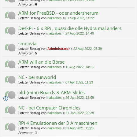
Antworten:
6
ARM for FreeBSD - oder andersherum
Letzter Beitrag von
naitsabes
«
01 Sep 2022, 11:22
DeskPi - 6 x RPi , quasi die olle Hydra mal anders
Letzter Beitrag von
naitsabes
«
27 Aug 2022, 14:40
smoovla
Letzter Beitrag von
Administrator
«
22 Aug 2022, 05:39
Antworten:
5
ARM will an die Börse
Letzter Beitrag von
naitsabes
«
11 Aug 2022, 14:16
NC - bei sunworld
Letzter Beitrag von
naitsabes
«
07 Apr 2022, 11:23
old-(mini)-Boards & ARM-Slides
Letzter Beitrag von
naitsabes
«
26 Jan 2022, 12:09
NC - bei Computer Chronicles
Letzter Beitrag von
naitsabes
«
21 Jan 2022, 20:29
RPi 4 Emulationen der 3 A'maschinen
Letzter Beitrag von
naitsabes
«
31 Aug 2021, 11:26
Antworten:
1