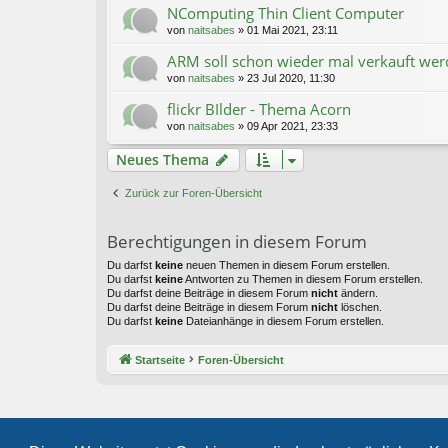
NComputing Thin Client Computer
von
naitsabes
»
01 Mai 2021, 23:11
ARM soll schon wieder mal verkauft we
von
naitsabes
»
23 Jul 2020, 11:30
flickr BIlder - Thema Acorn
von
naitsabes
»
09 Apr 2021, 23:33
Neues Thema
Zurück zur Foren-Übersicht
Berechtigungen in diesem Forum
Du darfst
keine
neuen Themen in diesem Forum erstellen.
Du darfst
keine
Antworten zu Themen in diesem Forum erstellen.
Du darfst deine Beiträge in diesem Forum
nicht
ändern.
Du darfst deine Beiträge in diesem Forum
nicht
löschen.
Du darfst
keine
Dateianhänge in diesem Forum erstellen.
Startseite
Foren-Übersicht