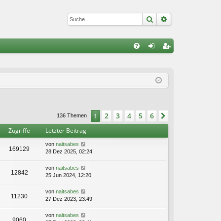
Suche
Erweiterte Suc
S
FA
n
eg
Q
m
ist
el
rie
de
re
2
3
4
5
6
1
Nächste
136 Themen
n
n
Zugriffe
Letzter Beitrag
von
naitsabes
169129
28 Dez 2025, 02:24
von
naitsabes
12842
25 Jun 2024, 12:20
von
naitsabes
11230
27 Dez 2023, 23:49
von
naitsabes
9060