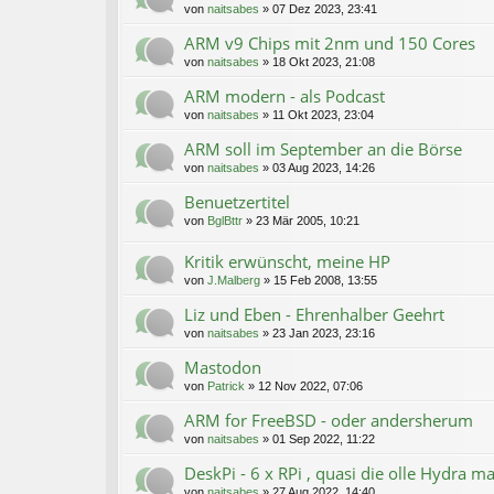
von
naitsabes
»
07 Dez 2023, 23:41
ARM v9 Chips mit 2nm und 150 Cores
von
naitsabes
»
18 Okt 2023, 21:08
ARM modern - als Podcast
von
naitsabes
»
11 Okt 2023, 23:04
ARM soll im September an die Börse
von
naitsabes
»
03 Aug 2023, 14:26
Benuetzertitel
von
BglBttr
»
23 Mär 2005, 10:21
Kritik erwünscht, meine HP
von
J.Malberg
»
15 Feb 2008, 13:55
Liz und Eben - Ehrenhalber Geehrt
von
naitsabes
»
23 Jan 2023, 23:16
Mastodon
von
Patrick
»
12 Nov 2022, 07:06
ARM for FreeBSD - oder andersherum
von
naitsabes
»
01 Sep 2022, 11:22
DeskPi - 6 x RPi , quasi die olle Hydra m
von
naitsabes
»
27 Aug 2022, 14:40