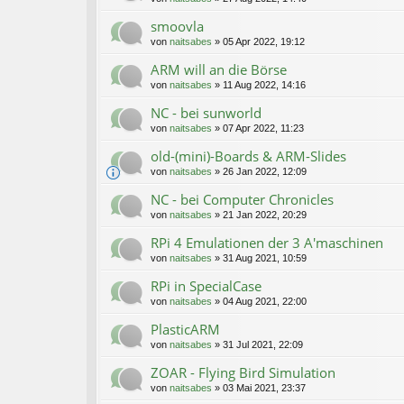
smoovla
von
naitsabes
»
05 Apr 2022, 19:12
ARM will an die Börse
von
naitsabes
»
11 Aug 2022, 14:16
NC - bei sunworld
von
naitsabes
»
07 Apr 2022, 11:23
old-(mini)-Boards & ARM-Slides
von
naitsabes
»
26 Jan 2022, 12:09
NC - bei Computer Chronicles
von
naitsabes
»
21 Jan 2022, 20:29
RPi 4 Emulationen der 3 A'maschinen
von
naitsabes
»
31 Aug 2021, 10:59
RPi in SpecialCase
von
naitsabes
»
04 Aug 2021, 22:00
PlasticARM
von
naitsabes
»
31 Jul 2021, 22:09
ZOAR - Flying Bird Simulation
von
naitsabes
»
03 Mai 2021, 23:37