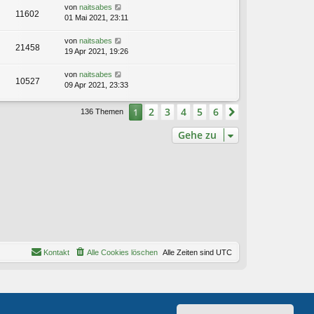
von
naitsabes
11602
01 Mai 2021, 23:11
von
naitsabes
21458
19 Apr 2021, 19:26
von
naitsabes
10527
09 Apr 2021, 23:33
2
3
4
5
6
1
Nächste
136 Themen
Gehe zu
Kontakt
Alle Cookies löschen
Alle Zeiten sind
UTC