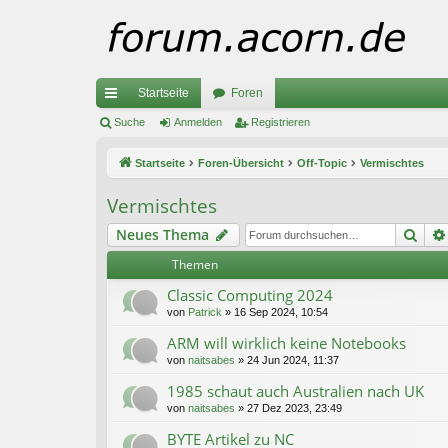
Startseite
Foren
ch
Suche
Anmelden
Registrieren
ne
Startseite
Foren-Übersicht
Off-Topic
Vermischtes
llz
Vermischtes
ug
Suc
Neues Thema
riff
Themen
Classic Computing 2024
von
Patrick
»
16 Sep 2024, 10:54
ARM will wirklich keine Notebooks
von
naitsabes
»
24 Jun 2024, 11:37
1985 schaut auch Australien nach UK
von
naitsabes
»
27 Dez 2023, 23:49
BYTE Artikel zu NC