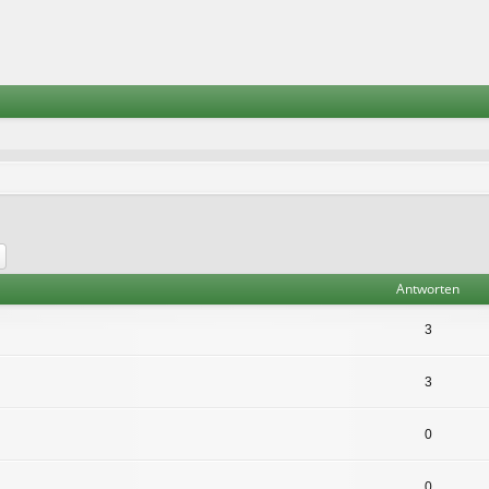
he
Erweiterte Suche
Antworten
3
3
0
0