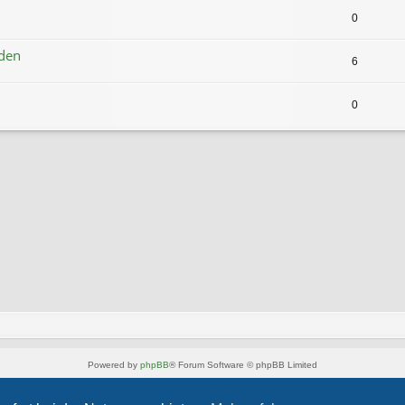
0
rden
6
0
Powered by
phpBB
® Forum Software © phpBB Limited
Style von
Arty
- phpBB 3.3 von MrGaby
Deutsche Übersetzung durch
phpBB.de