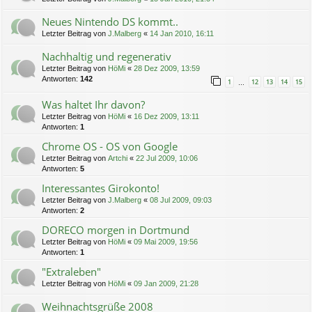
Neues Nintendo DS kommt..
Letzter Beitrag von
J.Malberg
«
14 Jan 2010, 16:11
Nachhaltig und regenerativ
Letzter Beitrag von
HöMi
«
28 Dez 2009, 13:59
Antworten:
142
1
12
13
14
15
…
Was haltet Ihr davon?
Letzter Beitrag von
HöMi
«
16 Dez 2009, 13:11
Antworten:
1
Chrome OS - OS von Google
Letzter Beitrag von
Artchi
«
22 Jul 2009, 10:06
Antworten:
5
Interessantes Girokonto!
Letzter Beitrag von
J.Malberg
«
08 Jul 2009, 09:03
Antworten:
2
DORECO morgen in Dortmund
Letzter Beitrag von
HöMi
«
09 Mai 2009, 19:56
Antworten:
1
"Extraleben"
Letzter Beitrag von
HöMi
«
09 Jan 2009, 21:28
Weihnachtsgrüße 2008