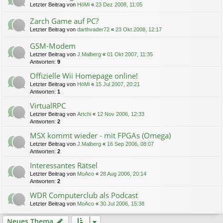
Letzter Beitrag von
HöMi
«
23 Dez 2008, 11:05
Zarch Game auf PC?
Letzter Beitrag von
darthvader72
«
23 Okt 2008, 12:17
GSM-Modem
Letzter Beitrag von
J.Malberg
«
01 Okt 2007, 11:35
Antworten:
9
Offizielle Wii Homepage online!
Letzter Beitrag von
HöMi
«
15 Jul 2007, 20:21
Antworten:
1
VirtualRPC
Letzter Beitrag von
Artchi
«
12 Nov 2006, 12:33
Antworten:
2
MSX kommt wieder - mit FPGAs (Omega)
Letzter Beitrag von
J.Malberg
«
16 Sep 2006, 08:07
Antworten:
2
Interessantes Rätsel
Letzter Beitrag von
MoAco
«
28 Aug 2006, 20:14
Antworten:
2
WDR Computerclub als Podcast
Letzter Beitrag von
MoAco
«
30 Jul 2006, 15:38
Neues Thema