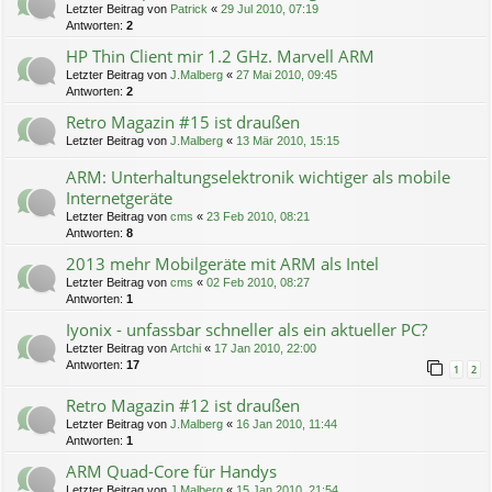
Letzter Beitrag von
Patrick
«
29 Jul 2010, 07:19
Antworten:
2
HP Thin Client mir 1.2 GHz. Marvell ARM
Letzter Beitrag von
J.Malberg
«
27 Mai 2010, 09:45
Antworten:
2
Retro Magazin #15 ist draußen
Letzter Beitrag von
J.Malberg
«
13 Mär 2010, 15:15
ARM: Unterhaltungselektronik wichtiger als mobile
Internetgeräte
Letzter Beitrag von
cms
«
23 Feb 2010, 08:21
Antworten:
8
2013 mehr Mobilgeräte mit ARM als Intel
Letzter Beitrag von
cms
«
02 Feb 2010, 08:27
Antworten:
1
Iyonix - unfassbar schneller als ein aktueller PC?
Letzter Beitrag von
Artchi
«
17 Jan 2010, 22:00
Antworten:
17
1
2
Retro Magazin #12 ist draußen
Letzter Beitrag von
J.Malberg
«
16 Jan 2010, 11:44
Antworten:
1
ARM Quad-Core für Handys
Letzter Beitrag von
J.Malberg
«
15 Jan 2010, 21:54