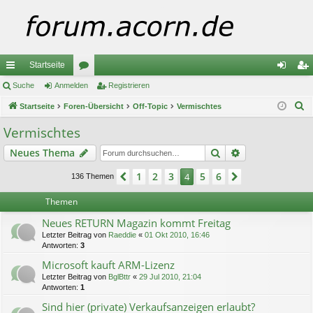
Startseite
ch
Suche
Anmelden
or
Registrieren
n
eg
S
ne
Startseite
Foren-Übersicht
en
Off-Topic
Vermischtes
m
ist
u
llz
el
rie
Vermischtes
c
ug
de
re
Suche
Erweiterte Suc
Neues Thema
h
e
riff
n
n
1
2
3
5
6
Vorherige
4
Nächste
136 Themen
Themen
Neues RETURN Magazin kommt Freitag
Letzter Beitrag von
Raeddie
«
01 Okt 2010, 16:46
Antworten:
3
Microsoft kauft ARM-Lizenz
Letzter Beitrag von
BglBttr
«
29 Jul 2010, 21:04
Antworten:
1
Sind hier (private) Verkaufsanzeigen erlaubt?