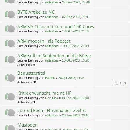
Letzter Beitrag von
naitsabes
«
27 Dez 2023, 23:49
BYTE Artikel zu NC
Letzter Beitrag von
naitsabes
«
07 Dez 2023, 23:41
ARM v9 Chips mit 2nm und 150 Cores
Letzter Beitrag von
naitsabes
«
18 Okt 2023, 21:08
ARM modern - als Podcast
Letzter Beitrag von
naitsabes
«
11 Okt 2023, 23:04
ARM soll im September an die Börse
Letzter Beitrag von
naitsabes
«
10 Okt 2023, 13:20
Antworten:
6
Benuetzertitel
Letzter Beitrag von
Patrick
«
20 Apr 2023, 11:33
Antworten:
11
1
2
Kritik erwünscht, meine HP
Letzter Beitrag von
Golf-Eins
«
19 Feb 2023, 19:00
Antworten:
1
Liz und Eben - Ehrenhalber Geehrt
Letzter Beitrag von
naitsabes
«
23 Jan 2023, 23:16
Mastodon
Letzter Beitrag von
naitsabes
«
24 Nov 2022, 14:31