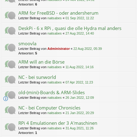
Antworten:
6
ARM for FreeBSD - oder andersherum
Letzter Beitrag von
naitsabes
«
01 Sep 2022, 11:22
DeskPi - 6 x RPi , quasi die olle Hydra mal anders
Letzter Beitrag von
naitsabes
«
27 Aug 2022, 14:40
smoovla
Letzter Beitrag von
Administrator
«
22 Aug 2022, 05:39
Antworten:
5
ARM will an die Börse
Letzter Beitrag von
naitsabes
«
11 Aug 2022, 14:16
NC - bei sunworld
Letzter Beitrag von
naitsabes
«
07 Apr 2022, 11:23
old-(mini)-Boards & ARM-Slides
Letzter Beitrag von
naitsabes
«
26 Jan 2022, 12:09
NC - bei Computer Chronicles
Letzter Beitrag von
naitsabes
«
21 Jan 2022, 20:29
RPi 4 Emulationen der 3 A'maschinen
Letzter Beitrag von
naitsabes
«
31 Aug 2021, 11:26
Antworten:
1