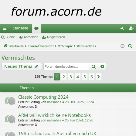
Startseite
ch
Suche
Anmelden
or
Registrieren
n
eg
S
ne
Startseite
Foren-Übersicht
en
Off-Topic
Vermischtes
m
ist
u
llz
el
rie
Vermischtes
c
ug
de
re
Suche
Erweiterte Suc
Neues Thema
h
e
riff
n
n
2
3
4
5
6
1
Nächste
136 Themen
Themen
Classic Computing 2024
Letzter Beitrag von
naitsabes
«
28 Dez 2025, 02:24
Antworten:
3
ARM will wirklich keine Notebooks
Letzter Beitrag von
naitsabes
«
25 Jun 2024, 12:20
Antworten:
3
1985 schaut auch Australien nach UK