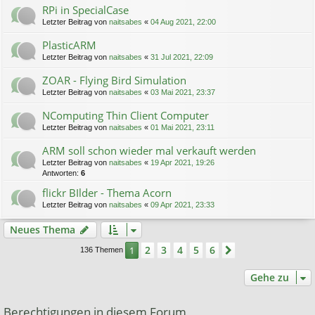
RPi in SpecialCase
Letzter Beitrag von
naitsabes
«
04 Aug 2021, 22:00
PlasticARM
Letzter Beitrag von
naitsabes
«
31 Jul 2021, 22:09
ZOAR - Flying Bird Simulation
Letzter Beitrag von
naitsabes
«
03 Mai 2021, 23:37
NComputing Thin Client Computer
Letzter Beitrag von
naitsabes
«
01 Mai 2021, 23:11
ARM soll schon wieder mal verkauft werden
Letzter Beitrag von
naitsabes
«
19 Apr 2021, 19:26
Antworten:
6
flickr BIlder - Thema Acorn
Letzter Beitrag von
naitsabes
«
09 Apr 2021, 23:33
Neues Thema
2
3
4
5
6
1
Nächste
136 Themen
Gehe zu
Berechtigungen in diesem Forum