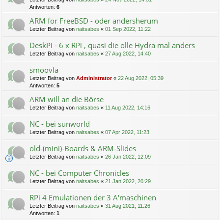
Antworten:
6
ARM for FreeBSD - oder andersherum
Letzter Beitrag von
naitsabes
«
01 Sep 2022, 11:22
DeskPi - 6 x RPi , quasi die olle Hydra mal anders
Letzter Beitrag von
naitsabes
«
27 Aug 2022, 14:40
smoovla
Letzter Beitrag von
Administrator
«
22 Aug 2022, 05:39
Antworten:
5
ARM will an die Börse
Letzter Beitrag von
naitsabes
«
11 Aug 2022, 14:16
NC - bei sunworld
Letzter Beitrag von
naitsabes
«
07 Apr 2022, 11:23
old-(mini)-Boards & ARM-Slides
Letzter Beitrag von
naitsabes
«
26 Jan 2022, 12:09
NC - bei Computer Chronicles
Letzter Beitrag von
naitsabes
«
21 Jan 2022, 20:29
RPi 4 Emulationen der 3 A'maschinen
Letzter Beitrag von
naitsabes
«
31 Aug 2021, 11:26
Antworten:
1