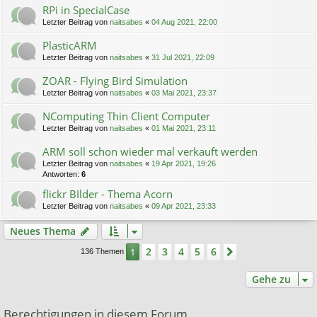
RPi in SpecialCase
Letzter Beitrag von
naitsabes
«
04 Aug 2021, 22:00
PlasticARM
Letzter Beitrag von
naitsabes
«
31 Jul 2021, 22:09
ZOAR - Flying Bird Simulation
Letzter Beitrag von
naitsabes
«
03 Mai 2021, 23:37
NComputing Thin Client Computer
Letzter Beitrag von
naitsabes
«
01 Mai 2021, 23:11
ARM soll schon wieder mal verkauft werden
Letzter Beitrag von
naitsabes
«
19 Apr 2021, 19:26
Antworten:
6
flickr BIlder - Thema Acorn
Letzter Beitrag von
naitsabes
«
09 Apr 2021, 23:33
Neues Thema
2
3
4
5
6
1
Nächste
136 Themen
Gehe zu
Berechtigungen in diesem Forum