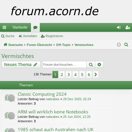
Startseite
ch
Suche
Anmelden
or
Registrieren
n
eg
S
ne
Startseite
Foren-Übersicht
en
Off-Topic
Vermischtes
m
ist
u
llz
el
rie
Vermischtes
c
ug
de
re
Suche
Erweiterte Suc
Neues Thema
h
e
riff
n
n
2
3
4
5
6
1
Nächste
136 Themen
Themen
Classic Computing 2024
Letzter Beitrag von
naitsabes
«
28 Dez 2025, 02:24
Antworten:
3
ARM will wirklich keine Notebooks
Letzter Beitrag von
naitsabes
«
25 Jun 2024, 12:20
Antworten:
3
1985 schaut auch Australien nach UK