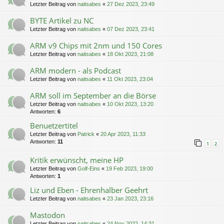
Letzter Beitrag von
naitsabes
«
27 Dez 2023, 23:49
BYTE Artikel zu NC
Letzter Beitrag von
naitsabes
«
07 Dez 2023, 23:41
ARM v9 Chips mit 2nm und 150 Cores
Letzter Beitrag von
naitsabes
«
18 Okt 2023, 21:08
ARM modern - als Podcast
Letzter Beitrag von
naitsabes
«
11 Okt 2023, 23:04
ARM soll im September an die Börse
Letzter Beitrag von
naitsabes
«
10 Okt 2023, 13:20
Antworten:
6
Benuetzertitel
Letzter Beitrag von
Patrick
«
20 Apr 2023, 11:33
Antworten:
11
1
2
Kritik erwünscht, meine HP
Letzter Beitrag von
Golf-Eins
«
19 Feb 2023, 19:00
Antworten:
1
Liz und Eben - Ehrenhalber Geehrt
Letzter Beitrag von
naitsabes
«
23 Jan 2023, 23:16
Mastodon
Letzter Beitrag von
naitsabes
«
24 Nov 2022, 14:31