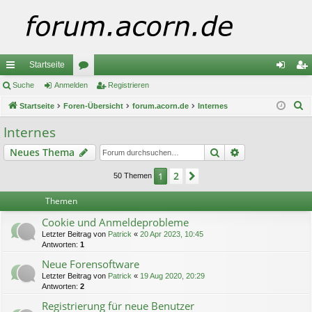
Startseite
ch
Suche
Anmelden
or
Registrieren
n
eg
S
ne
Startseite
Foren-Übersicht
en
forum.acorn.de
Internes
m
ist
u
llz
el
rie
Internes
c
ug
de
re
Suche
Erweiterte Suc
Neues Thema
h
e
riff
n
n
2
1
Nächste
50 Themen
Themen
Cookie und Anmeldeprobleme
Letzter Beitrag von
Patrick
«
20 Apr 2023, 10:45
Antworten:
1
Neue Forensoftware
Letzter Beitrag von
Patrick
«
19 Aug 2020, 20:29
Antworten:
2
Registrierung für neue Benutzer