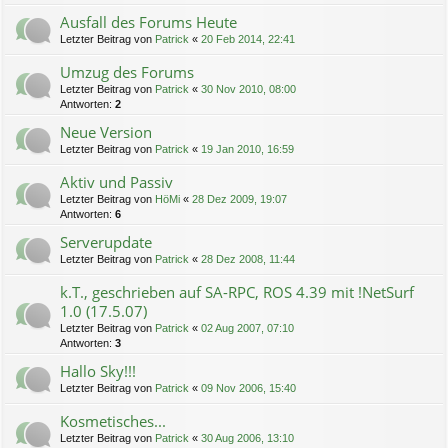
Ausfall des Forums Heute
Letzter Beitrag von
Patrick
«
20 Feb 2014, 22:41
Umzug des Forums
Letzter Beitrag von
Patrick
«
30 Nov 2010, 08:00
Antworten:
2
Neue Version
Letzter Beitrag von
Patrick
«
19 Jan 2010, 16:59
Aktiv und Passiv
Letzter Beitrag von
HöMi
«
28 Dez 2009, 19:07
Antworten:
6
Serverupdate
Letzter Beitrag von
Patrick
«
28 Dez 2008, 11:44
k.T., geschrieben auf SA-RPC, ROS 4.39 mit !NetSurf
1.0 (17.5.07)
Letzter Beitrag von
Patrick
«
02 Aug 2007, 07:10
Antworten:
3
Hallo Sky!!!
Letzter Beitrag von
Patrick
«
09 Nov 2006, 15:40
Kosmetisches...
Letzter Beitrag von
Patrick
«
30 Aug 2006, 13:10