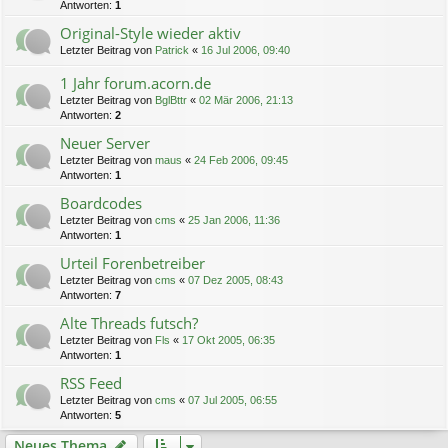
Antworten:
1
Original-Style wieder aktiv
Letzter Beitrag von
Patrick
«
16 Jul 2006, 09:40
1 Jahr forum.acorn.de
Letzter Beitrag von
BglBttr
«
02 Mär 2006, 21:13
Antworten:
2
Neuer Server
Letzter Beitrag von
maus
«
24 Feb 2006, 09:45
Antworten:
1
Boardcodes
Letzter Beitrag von
cms
«
25 Jan 2006, 11:36
Antworten:
1
Urteil Forenbetreiber
Letzter Beitrag von
cms
«
07 Dez 2005, 08:43
Antworten:
7
Alte Threads futsch?
Letzter Beitrag von
Fls
«
17 Okt 2005, 06:35
Antworten:
1
RSS Feed
Letzter Beitrag von
cms
«
07 Jul 2005, 06:55
Antworten:
5
Neues Thema