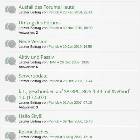
Ausfall des Forums Heute
Letzter Beitrag von
Patrick
«
20 Feb 2014, 22:41
Umzug des Forums
Letzter Beitrag von
Patrick
«
30 Nov 2010, 08:00
Antworten:
2
Neue Version
Letzter Beitrag von
Patrick
«
19 Jan 2010, 16:59
Aktiv und Passiv
Letzter Beitrag von
HöMi
«
28 Dez 2009, 19:07
Antworten:
6
Serverupdate
Letzter Beitrag von
Patrick
«
28 Dez 2008, 11:44
k.T., geschrieben auf SA-RPC, ROS 4.39 mit !NetSurf
1.0 (17.5.07)
Letzter Beitrag von
Patrick
«
02 Aug 2007, 07:10
Antworten:
3
Hallo Sky!!!
Letzter Beitrag von
Patrick
«
09 Nov 2006, 15:40
Kosmetisches...
Letzter Beitrag von
Patrick
«
30 Aug 2006, 13:10