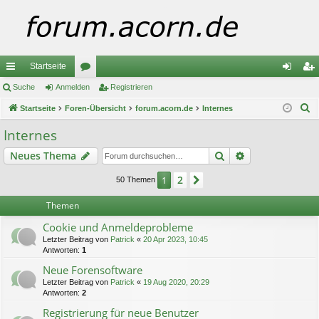
Startseite
ch
Suche
Anmelden
or
Registrieren
n
eg
S
ne
Startseite
Foren-Übersicht
en
forum.acorn.de
Internes
m
ist
u
llz
el
rie
Internes
c
ug
de
re
Suche
Erweiterte Suc
Neues Thema
h
e
riff
n
n
2
1
Nächste
50 Themen
Themen
Cookie und Anmeldeprobleme
Letzter Beitrag von
Patrick
«
20 Apr 2023, 10:45
Antworten:
1
Neue Forensoftware
Letzter Beitrag von
Patrick
«
19 Aug 2020, 20:29
Antworten:
2
Registrierung für neue Benutzer