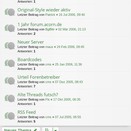
Antworten:
1
Original-Style wieder aktiv
Letzter Beitrag von
Patrick
«
16 Jul 2006, 09:40
1 Jahr forum.acorn.de
Letzter Beitrag von
BglBttr
«
02 Mär 2006, 21:13
Antworten:
2
Neuer Server
Letzter Beitrag von
maus
«
24 Feb 2006, 09:45
Antworten:
1
Boardcodes
Letzter Beitrag von
cms
«
25 Jan 2006, 11:36
Antworten:
1
Urteil Forenbetreiber
Letzter Beitrag von
cms
«
07 Dez 2005, 08:43
Antworten:
7
Alte Threads futsch?
Letzter Beitrag von
Fls
«
17 Okt 2005, 06:35
Antworten:
1
RSS Feed
Letzter Beitrag von
cms
«
07 Jul 2005, 06:55
Antworten:
5
Neues Thema