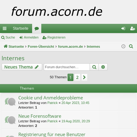
Startseite
ch
Suche
Anmelden
or
Registrieren
n
eg
S
ne
Startseite
Foren-Übersicht
en
forum.acorn.de
Internes
m
ist
u
llz
el
rie
Internes
c
ug
de
re
Suche
Erweiterte Suc
Neues Thema
h
e
riff
n
n
2
1
Nächste
50 Themen
Themen
Cookie und Anmeldeprobleme
Letzter Beitrag von
Patrick
«
20 Apr 2023, 10:45
Antworten:
1
Neue Forensoftware
Letzter Beitrag von
Patrick
«
19 Aug 2020, 20:29
Antworten:
2
Registrierung für neue Benutzer