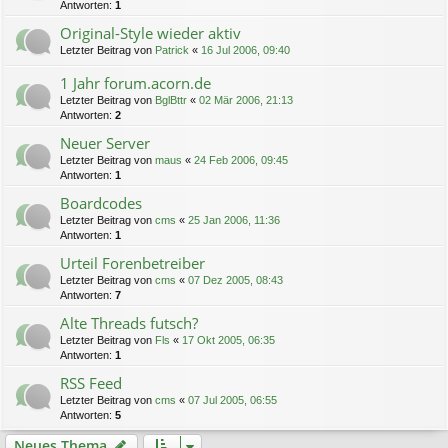
Antworten:
1
Original-Style wieder aktiv
Letzter Beitrag von
Patrick
«
16 Jul 2006, 09:40
1 Jahr forum.acorn.de
Letzter Beitrag von
BglBttr
«
02 Mär 2006, 21:13
Antworten:
2
Neuer Server
Letzter Beitrag von
maus
«
24 Feb 2006, 09:45
Antworten:
1
Boardcodes
Letzter Beitrag von
cms
«
25 Jan 2006, 11:36
Antworten:
1
Urteil Forenbetreiber
Letzter Beitrag von
cms
«
07 Dez 2005, 08:43
Antworten:
7
Alte Threads futsch?
Letzter Beitrag von
Fls
«
17 Okt 2005, 06:35
Antworten:
1
RSS Feed
Letzter Beitrag von
cms
«
07 Jul 2005, 06:55
Antworten:
5
Neues Thema