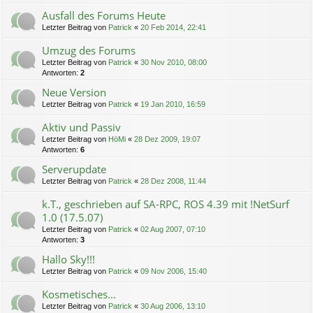
Ausfall des Forums Heute
Letzter Beitrag von
Patrick
«
20 Feb 2014, 22:41
Umzug des Forums
Letzter Beitrag von
Patrick
«
30 Nov 2010, 08:00
Antworten:
2
Neue Version
Letzter Beitrag von
Patrick
«
19 Jan 2010, 16:59
Aktiv und Passiv
Letzter Beitrag von
HöMi
«
28 Dez 2009, 19:07
Antworten:
6
Serverupdate
Letzter Beitrag von
Patrick
«
28 Dez 2008, 11:44
k.T., geschrieben auf SA-RPC, ROS 4.39 mit !NetSurf
1.0 (17.5.07)
Letzter Beitrag von
Patrick
«
02 Aug 2007, 07:10
Antworten:
3
Hallo Sky!!!
Letzter Beitrag von
Patrick
«
09 Nov 2006, 15:40
Kosmetisches...
Letzter Beitrag von
Patrick
«
30 Aug 2006, 13:10