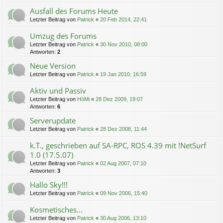
Ausfall des Forums Heute
Letzter Beitrag von
Patrick
«
20 Feb 2014, 22:41
Umzug des Forums
Letzter Beitrag von
Patrick
«
30 Nov 2010, 08:00
Antworten:
2
Neue Version
Letzter Beitrag von
Patrick
«
19 Jan 2010, 16:59
Aktiv und Passiv
Letzter Beitrag von
HöMi
«
28 Dez 2009, 19:07
Antworten:
6
Serverupdate
Letzter Beitrag von
Patrick
«
28 Dez 2008, 11:44
k.T., geschrieben auf SA-RPC, ROS 4.39 mit !NetSurf
1.0 (17.5.07)
Letzter Beitrag von
Patrick
«
02 Aug 2007, 07:10
Antworten:
3
Hallo Sky!!!
Letzter Beitrag von
Patrick
«
09 Nov 2006, 15:40
Kosmetisches...
Letzter Beitrag von
Patrick
«
30 Aug 2006, 13:10