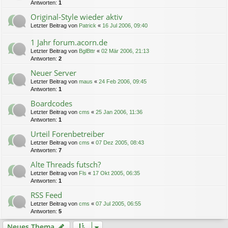
Antworten:
1
Original-Style wieder aktiv
Letzter Beitrag von
Patrick
«
16 Jul 2006, 09:40
1 Jahr forum.acorn.de
Letzter Beitrag von
BglBttr
«
02 Mär 2006, 21:13
Antworten:
2
Neuer Server
Letzter Beitrag von
maus
«
24 Feb 2006, 09:45
Antworten:
1
Boardcodes
Letzter Beitrag von
cms
«
25 Jan 2006, 11:36
Antworten:
1
Urteil Forenbetreiber
Letzter Beitrag von
cms
«
07 Dez 2005, 08:43
Antworten:
7
Alte Threads futsch?
Letzter Beitrag von
Fls
«
17 Okt 2005, 06:35
Antworten:
1
RSS Feed
Letzter Beitrag von
cms
«
07 Jul 2005, 06:55
Antworten:
5
Neues Thema