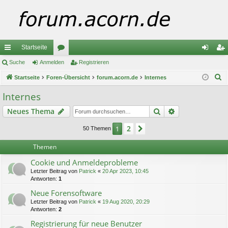
Startseite
ch
Suche
Anmelden
or
Registrieren
n
eg
S
ne
Startseite
Foren-Übersicht
en
forum.acorn.de
Internes
m
ist
u
llz
el
rie
Internes
c
ug
de
re
Suche
Erweiterte Suc
Neues Thema
h
e
riff
n
n
2
1
Nächste
50 Themen
Themen
Cookie und Anmeldeprobleme
Letzter Beitrag von
Patrick
«
20 Apr 2023, 10:45
Antworten:
1
Neue Forensoftware
Letzter Beitrag von
Patrick
«
19 Aug 2020, 20:29
Antworten:
2
Registrierung für neue Benutzer