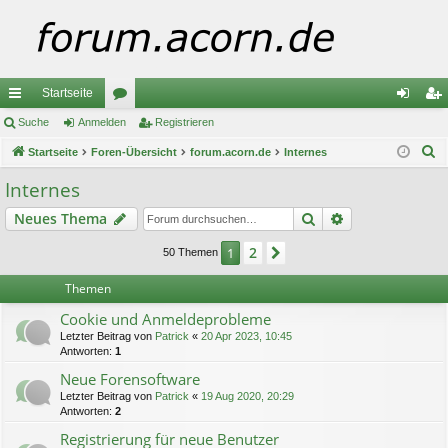
Startseite
ch
Suche
Anmelden
or
Registrieren
n
eg
S
ne
Startseite
Foren-Übersicht
en
forum.acorn.de
Internes
m
ist
u
llz
el
rie
Internes
c
ug
de
re
Suche
Erweiterte Suc
Neues Thema
h
e
riff
n
n
2
1
Nächste
50 Themen
Themen
Cookie und Anmeldeprobleme
Letzter Beitrag von
Patrick
«
20 Apr 2023, 10:45
Antworten:
1
Neue Forensoftware
Letzter Beitrag von
Patrick
«
19 Aug 2020, 20:29
Antworten:
2
Registrierung für neue Benutzer