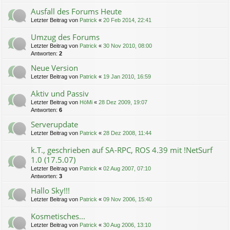
Ausfall des Forums Heute
Letzter Beitrag von
Patrick
«
20 Feb 2014, 22:41
Umzug des Forums
Letzter Beitrag von
Patrick
«
30 Nov 2010, 08:00
Antworten:
2
Neue Version
Letzter Beitrag von
Patrick
«
19 Jan 2010, 16:59
Aktiv und Passiv
Letzter Beitrag von
HöMi
«
28 Dez 2009, 19:07
Antworten:
6
Serverupdate
Letzter Beitrag von
Patrick
«
28 Dez 2008, 11:44
k.T., geschrieben auf SA-RPC, ROS 4.39 mit !NetSurf
1.0 (17.5.07)
Letzter Beitrag von
Patrick
«
02 Aug 2007, 07:10
Antworten:
3
Hallo Sky!!!
Letzter Beitrag von
Patrick
«
09 Nov 2006, 15:40
Kosmetisches...
Letzter Beitrag von
Patrick
«
30 Aug 2006, 13:10