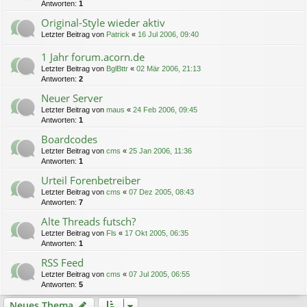
Antworten:
1
Original-Style wieder aktiv
Letzter Beitrag von
Patrick
«
16 Jul 2006, 09:40
1 Jahr forum.acorn.de
Letzter Beitrag von
BglBttr
«
02 Mär 2006, 21:13
Antworten:
2
Neuer Server
Letzter Beitrag von
maus
«
24 Feb 2006, 09:45
Antworten:
1
Boardcodes
Letzter Beitrag von
cms
«
25 Jan 2006, 11:36
Antworten:
1
Urteil Forenbetreiber
Letzter Beitrag von
cms
«
07 Dez 2005, 08:43
Antworten:
7
Alte Threads futsch?
Letzter Beitrag von
Fls
«
17 Okt 2005, 06:35
Antworten:
1
RSS Feed
Letzter Beitrag von
cms
«
07 Jul 2005, 06:55
Antworten:
5
Neues Thema