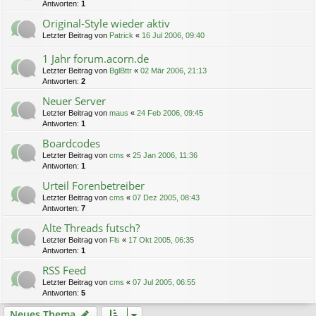
Antworten:
1
Original-Style wieder aktiv
Letzter Beitrag von
Patrick
«
16 Jul 2006, 09:40
1 Jahr forum.acorn.de
Letzter Beitrag von
BglBttr
«
02 Mär 2006, 21:13
Antworten:
2
Neuer Server
Letzter Beitrag von
maus
«
24 Feb 2006, 09:45
Antworten:
1
Boardcodes
Letzter Beitrag von
cms
«
25 Jan 2006, 11:36
Antworten:
1
Urteil Forenbetreiber
Letzter Beitrag von
cms
«
07 Dez 2005, 08:43
Antworten:
7
Alte Threads futsch?
Letzter Beitrag von
Fls
«
17 Okt 2005, 06:35
Antworten:
1
RSS Feed
Letzter Beitrag von
cms
«
07 Jul 2005, 06:55
Antworten:
5
Neues Thema