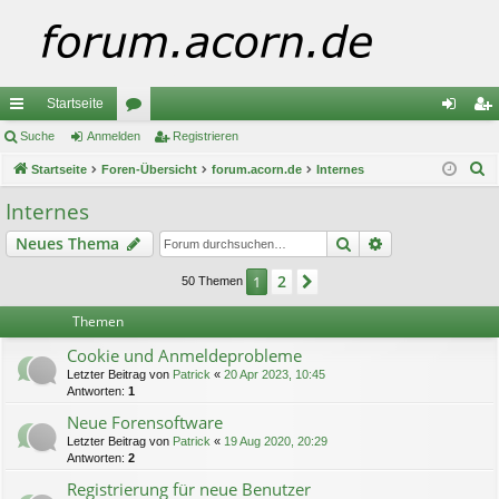
Startseite
ch
Suche
Anmelden
or
Registrieren
n
eg
S
ne
Startseite
Foren-Übersicht
en
forum.acorn.de
Internes
m
ist
u
llz
el
rie
Internes
c
ug
de
re
Suche
Erweiterte Suc
Neues Thema
h
e
riff
n
n
2
1
Nächste
50 Themen
Themen
Cookie und Anmeldeprobleme
Letzter Beitrag von
Patrick
«
20 Apr 2023, 10:45
Antworten:
1
Neue Forensoftware
Letzter Beitrag von
Patrick
«
19 Aug 2020, 20:29
Antworten:
2
Registrierung für neue Benutzer