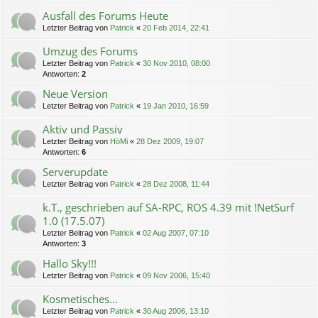
Ausfall des Forums Heute
Letzter Beitrag von
Patrick
«
20 Feb 2014, 22:41
Umzug des Forums
Letzter Beitrag von
Patrick
«
30 Nov 2010, 08:00
Antworten:
2
Neue Version
Letzter Beitrag von
Patrick
«
19 Jan 2010, 16:59
Aktiv und Passiv
Letzter Beitrag von
HöMi
«
28 Dez 2009, 19:07
Antworten:
6
Serverupdate
Letzter Beitrag von
Patrick
«
28 Dez 2008, 11:44
k.T., geschrieben auf SA-RPC, ROS 4.39 mit !NetSurf
1.0 (17.5.07)
Letzter Beitrag von
Patrick
«
02 Aug 2007, 07:10
Antworten:
3
Hallo Sky!!!
Letzter Beitrag von
Patrick
«
09 Nov 2006, 15:40
Kosmetisches...
Letzter Beitrag von
Patrick
«
30 Aug 2006, 13:10