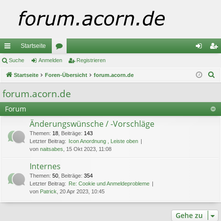
Startseite
ch
Suche
Anmelden
or
Registrieren
n
eg
S
ne
Startseite
Foren-Übersicht
en
forum.acorn.de
m
ist
u
llz
el
rie
forum.acorn.de
c
ug
de
re
Forum
h
e
riff
n
n
Änderungswünsche / -Vorschläge
Themen
:
18
,
Beiträge
:
143
Letzter Beitrag:
Icon Anordnung , Leiste oben
von
naitsabes
, 15 Okt 2023, 11:08
Internes
Themen
:
50
,
Beiträge
:
354
Letzter Beitrag:
Re: Cookie und Anmeldeprobleme
von
Patrick
, 20 Apr 2023, 10:45
Gehe zu