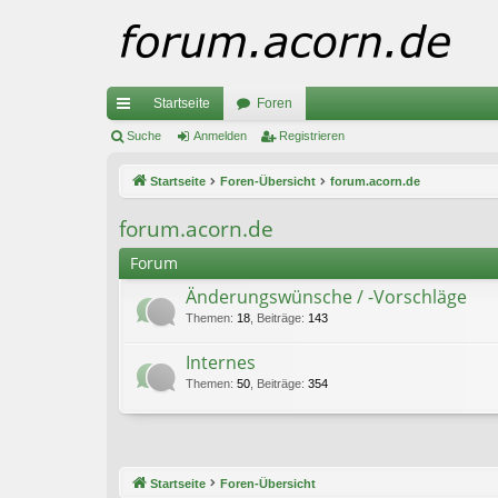
Startseite
Foren
ch
Suche
Anmelden
Registrieren
ne
Startseite
Foren-Übersicht
forum.acorn.de
llz
forum.acorn.de
ug
Forum
riff
Änderungswünsche / -Vorschläge
Themen
:
18
,
Beiträge
:
143
Internes
Themen
:
50
,
Beiträge
:
354
Startseite
Foren-Übersicht