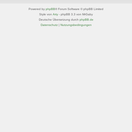
Powered by
phpBB
® Forum Software © phpBB Limited
Style von
Arty
- phpBB 3.3 von MrGaby
Deutsche Übersetzung durch
phpBB.de
Datenschutz
|
Nutzungsbedingungen