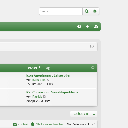
Suche
Erweiterte Suc
S
FA
n
eg
Q
m
ist
el
rie
de
re
Letzter Beitrag
n
n
Icon Anordnung , Leiste oben
N
von
naitsabes
e
15 Okt 2023, 11:08
u
Re: Cookie und Anmeldeprobleme
e
N
von
Patrick
s
e
20 Apr 2023, 10:45
t
u
e
e
r
Gehe zu
s
B
t
e
e
i
Kontakt
Alle Cookies löschen
Alle Zeiten sind
UTC
r
t