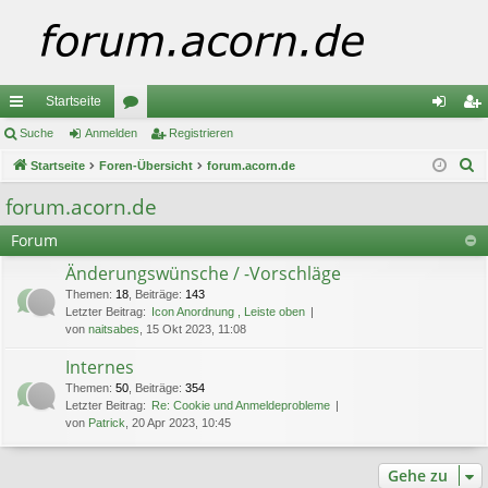
Startseite
ch
Suche
Anmelden
or
Registrieren
n
eg
S
ne
Startseite
Foren-Übersicht
en
forum.acorn.de
m
ist
u
llz
el
rie
forum.acorn.de
c
ug
de
re
Forum
h
e
riff
n
n
Änderungswünsche / -Vorschläge
Themen
:
18
,
Beiträge
:
143
Letzter Beitrag:
Icon Anordnung , Leiste oben
von
naitsabes
, 15 Okt 2023, 11:08
Internes
Themen
:
50
,
Beiträge
:
354
Letzter Beitrag:
Re: Cookie und Anmeldeprobleme
von
Patrick
, 20 Apr 2023, 10:45
Gehe zu