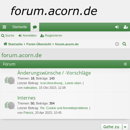
Startseite
ch
Suche
Anmelden
or
Registrieren
n
eg
S
ne
Startseite
Foren-Übersicht
en
forum.acorn.de
m
ist
u
llz
el
rie
forum.acorn.de
c
ug
de
re
Forum
h
e
riff
n
n
Änderungswünsche / -Vorschläge
Themen
:
18
,
Beiträge
:
143
Letzter Beitrag:
Icon Anordnung , Leiste oben
von
naitsabes
, 15 Okt 2023, 11:08
Internes
Themen
:
50
,
Beiträge
:
354
Letzter Beitrag:
Re: Cookie und Anmeldeprobleme
von
Patrick
, 20 Apr 2023, 10:45
Gehe zu