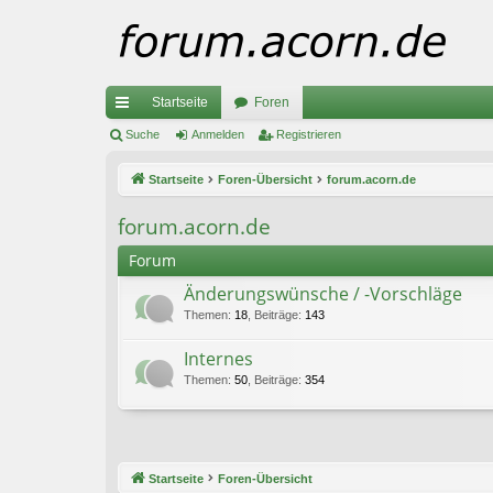
Startseite
Foren
ch
Suche
Anmelden
Registrieren
ne
Startseite
Foren-Übersicht
forum.acorn.de
llz
forum.acorn.de
ug
Forum
riff
Änderungswünsche / -Vorschläge
Themen
:
18
,
Beiträge
:
143
Internes
Themen
:
50
,
Beiträge
:
354
Startseite
Foren-Übersicht