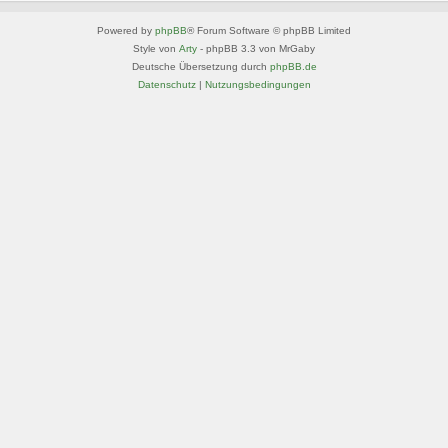
Powered by
phpBB
® Forum Software © phpBB Limited
Style von
Arty
- phpBB 3.3 von MrGaby
Deutsche Übersetzung durch
phpBB.de
Datenschutz
|
Nutzungsbedingungen