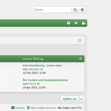
Suche
Erweiterte Suc
S
FA
n
eg
Q
m
ist
el
rie
de
re
Letzter Beitrag
n
n
Icon Anordnung , Leiste oben
N
von
naitsabes
e
15 Okt 2023, 11:08
u
Re: Cookie und Anmeldeprobleme
e
N
von
Patrick
s
e
20 Apr 2023, 10:45
t
u
e
e
r
Gehe zu
s
B
t
e
e
i
Kontakt
Alle Cookies löschen
Alle Zeiten sind
UTC
r
t