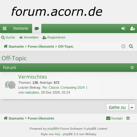
Startseite
ch
Suche
Anmelden
or
Registrieren
n
eg
S
ne
Startseite
Foren-Übersicht
en
Off-Topic
m
ist
u
llz
el
rie
Off-Topic
c
ug
de
re
Forum
h
e
riff
n
n
Vermischtes
Themen
:
136
,
Beiträge
:
672
Letzter Beitrag:
Re: Classic Computing 2024
von
naitsabes
, 28 Dez 2025, 02:24
Gehe zu
Startseite
Foren-Übersicht
Kontakt
Powered by
phpBB
® Forum Software © phpBB Limited
Style von
Arty
- phpBB 3.3 von MrGaby