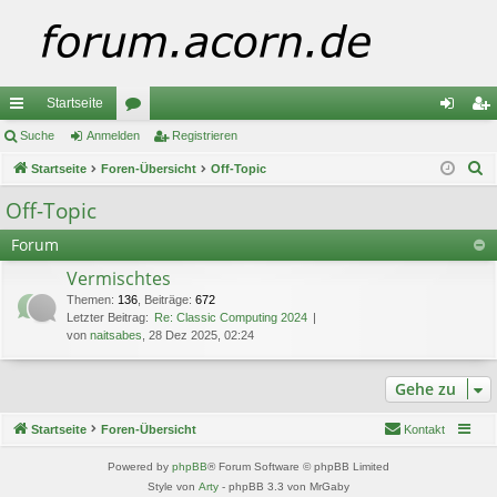
Startseite
ch
Suche
Anmelden
or
Registrieren
n
eg
S
ne
Startseite
Foren-Übersicht
en
Off-Topic
m
ist
u
llz
el
rie
Off-Topic
c
ug
de
re
Forum
h
e
riff
n
n
Vermischtes
Themen
:
136
,
Beiträge
:
672
Letzter Beitrag:
Re: Classic Computing 2024
von
naitsabes
, 28 Dez 2025, 02:24
Gehe zu
Startseite
Foren-Übersicht
Kontakt
Powered by
phpBB
® Forum Software © phpBB Limited
Style von
Arty
- phpBB 3.3 von MrGaby