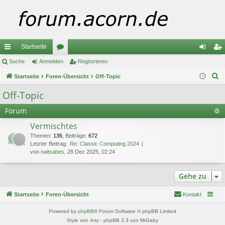
Startseite
ch
Suche
Anmelden
or
Registrieren
n
eg
S
ne
Startseite
Foren-Übersicht
en
Off-Topic
m
ist
u
llz
el
rie
Off-Topic
c
ug
de
re
Forum
h
e
riff
n
n
Vermischtes
Themen
:
136
,
Beiträge
:
672
Letzter Beitrag:
Re: Classic Computing 2024
von
naitsabes
, 28 Dez 2025, 02:24
Gehe zu
Startseite
Foren-Übersicht
Kontakt
Powered by
phpBB
® Forum Software © phpBB Limited
Style von
Arty
- phpBB 3.3 von MrGaby