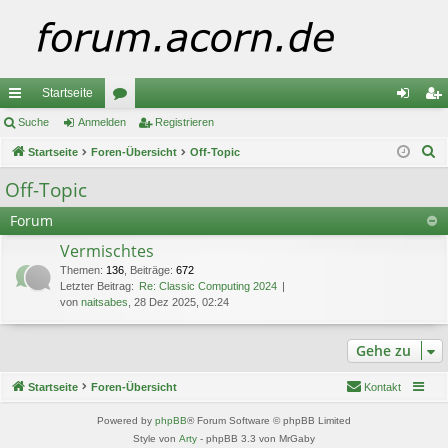
Startseite
ch
Suche
Anmelden
or
Registrieren
n
eg
S
ne
Startseite
Foren-Übersicht
en
Off-Topic
m
ist
u
llz
el
rie
Off-Topic
c
ug
de
re
Forum
h
e
riff
n
n
Vermischtes
Themen
:
136
,
Beiträge
:
672
Letzter Beitrag:
Re: Classic Computing 2024
von
naitsabes
, 28 Dez 2025, 02:24
Gehe zu
Startseite
Foren-Übersicht
Kontakt
Powered by
phpBB
® Forum Software © phpBB Limited
Style von
Arty
- phpBB 3.3 von MrGaby