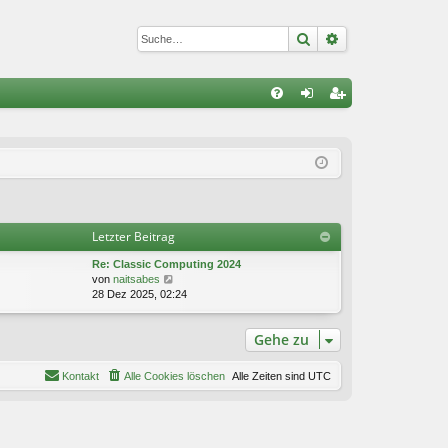
Suche
Erweiterte Suc
S
FA
n
eg
Q
m
ist
el
rie
de
re
Letzter Beitrag
n
n
Re: Classic Computing 2024
N
von
naitsabes
e
28 Dez 2025, 02:24
u
e
Gehe zu
s
t
e
Kontakt
Alle Cookies löschen
Alle Zeiten sind
UTC
r
B
e
i
t