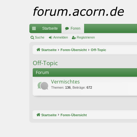
Startseite
Foren
ch
Suche
Anmelden
Registrieren
ne
Startseite
Foren-Übersicht
Off-Topic
llz
Off-Topic
ug
Forum
riff
Vermischtes
Themen
:
136
,
Beiträge
:
672
Startseite
Foren-Übersicht