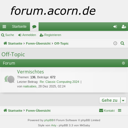
Startseite
ch
Suche
Anmelden
or
Registrieren
n
eg
S
ne
Startseite
Foren-Übersicht
en
Off-Topic
m
ist
u
llz
el
rie
Off-Topic
c
ug
de
re
Forum
h
e
riff
n
n
Vermischtes
Themen
:
136
,
Beiträge
:
672
Letzter Beitrag:
Re: Classic Computing 2024
von
naitsabes
, 28 Dez 2025, 02:24
Gehe zu
Startseite
Foren-Übersicht
Kontakt
Powered by
phpBB
® Forum Software © phpBB Limited
Style von
Arty
- phpBB 3.3 von MrGaby