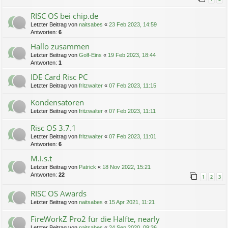
RISC OS bei chip.de
Letzter Beitrag von
naitsabes
«
23 Feb 2023, 14:59
Antworten:
6
Hallo zusammen
Letzter Beitrag von
Golf-Eins
«
19 Feb 2023, 18:44
Antworten:
1
IDE Card Risc PC
Letzter Beitrag von
fritzwalter
«
07 Feb 2023, 11:15
Kondensatoren
Letzter Beitrag von
fritzwalter
«
07 Feb 2023, 11:11
Risc OS 3.7.1
Letzter Beitrag von
fritzwalter
«
07 Feb 2023, 11:01
Antworten:
6
M.i.s.t
Letzter Beitrag von
Patrick
«
18 Nov 2022, 15:21
Antworten:
22
1
2
3
RISC OS Awards
Letzter Beitrag von
naitsabes
«
15 Apr 2021, 11:21
FireWorkZ Pro2 für die Hälfte, nearly
Letzter Beitrag von
naitsabes
«
24 Sep 2020, 09:36