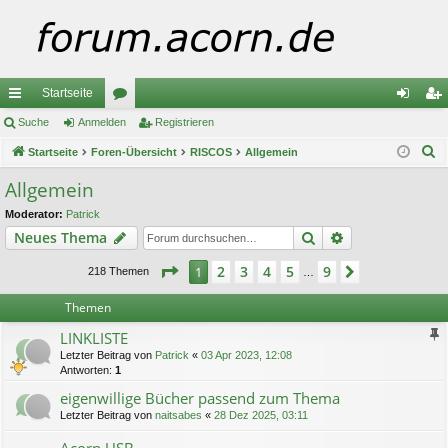
Startseite
ch
Suche
Anmelden
or
Registrieren
n
eg
S
ne
Startseite
Foren-Übersicht
en
RISCOS
Allgemein
m
ist
u
llz
el
rie
Allgemein
c
ug
de
re
Moderator:
Patrick
h
Suche
Erweiterte Suc
Neues Thema
e
riff
n
n
Seite
1
von
9
2
3
4
5
9
1
Nächste
218 Themen
…
Themen
LINKLISTE
Letzter Beitrag von
Patrick
«
03 Apr 2023, 12:08
Antworten:
1
eigenwillige Bücher passend zum Thema
Letzter Beitrag von
naitsabes
«
28 Dez 2025, 03:11