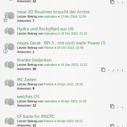
Antworten:
12
1
2
neue 3D Routinen braucht der Archie
Letzter Beitrag von
naitsabes
«
13 Apr 2024, 11:56
Antworten:
7
Hydra und RockyRaid aus UK
Letzter Beitrag von
naitsabes
«
18 Okt 2023, 21:18
neues Gerät - RPi 5 ; mit noch mehr Power (?)
Letzter Beitrag von
Patrick
«
09 Okt 2023, 15:49
Antworten:
1
Kranke Gedanken
Letzter Beitrag von
naitsabes
«
16 Sep 2023, 12:52
Antworten:
30
1
2
3
4
IRC Zeiten
Letzter Beitrag von
Patrick
«
20 Apr 2023, 19:39
Antworten:
9
welches OS
Letzter Beitrag von
naitsabes
«
20 Apr 2023, 11:39
Antworten:
13
1
2
CF Karte für RISCPC
Letzter Beitrag von
Patrick
«
04 Apr 2023, 09:21
Antworten:
12
1
2