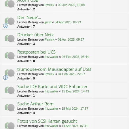
Acorn USB
Letzter Beitrag von
Patrick
«
09 Jun 2025, 13:08
Antworten:
2
Der 'Neue'...
Letzter Beitrag von
jpsaf
«
04 Apr 2025, 06:23
Antworten:
7
Drucker über Netz
Letzter Beitrag von
Patrick
«
01 Apr 2025, 09:27
Antworten:
3
Restposten bei UCS
Letzter Beitrag von
fritzwalter
«
06 Feb 2025, 06:44
Antworten:
8
trumouse-com Mausadapter auf USB
Letzter Beitrag von
Patrick
«
04 Feb 2025, 22:27
Antworten:
9
Suche IDE Karte und VIDC Enhancer
Letzter Beitrag von
fritzwalter
«
15 Dez 2024, 14:43
Antworten:
1
Suche Arthur Rom
Letzter Beitrag von
fritzwalter
«
15 Mai 2024, 17:37
Antworten:
4
Fotos von SCSI Karten gesucht
Letzter Beitrag von
fritzwalter
«
14 Apr 2024, 07:41