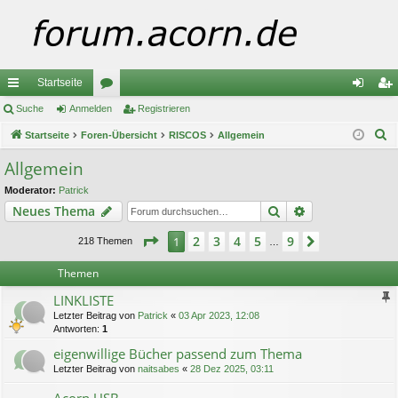
Startseite
ch
Suche
Anmelden
or
Registrieren
n
eg
S
ne
Startseite
Foren-Übersicht
en
RISCOS
Allgemein
m
ist
u
llz
el
rie
Allgemein
c
ug
de
re
Moderator:
Patrick
h
Suche
Erweiterte Suc
Neues Thema
e
riff
n
n
Seite
1
von
9
2
3
4
5
9
1
Nächste
218 Themen
…
Themen
LINKLISTE
Letzter Beitrag von
Patrick
«
03 Apr 2023, 12:08
Antworten:
1
eigenwillige Bücher passend zum Thema
Letzter Beitrag von
naitsabes
«
28 Dez 2025, 03:11