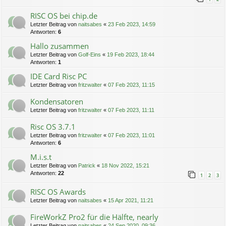
RISC OS bei chip.de
Letzter Beitrag von
naitsabes
«
23 Feb 2023, 14:59
Antworten:
6
Hallo zusammen
Letzter Beitrag von
Golf-Eins
«
19 Feb 2023, 18:44
Antworten:
1
IDE Card Risc PC
Letzter Beitrag von
fritzwalter
«
07 Feb 2023, 11:15
Kondensatoren
Letzter Beitrag von
fritzwalter
«
07 Feb 2023, 11:11
Risc OS 3.7.1
Letzter Beitrag von
fritzwalter
«
07 Feb 2023, 11:01
Antworten:
6
M.i.s.t
Letzter Beitrag von
Patrick
«
18 Nov 2022, 15:21
Antworten:
22
1
2
3
RISC OS Awards
Letzter Beitrag von
naitsabes
«
15 Apr 2021, 11:21
FireWorkZ Pro2 für die Hälfte, nearly
Letzter Beitrag von
naitsabes
«
24 Sep 2020, 09:36