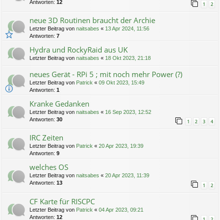
Antworten:
12
1
2
neue 3D Routinen braucht der Archie
Letzter Beitrag von
naitsabes
«
13 Apr 2024, 11:56
Antworten:
7
Hydra und RockyRaid aus UK
Letzter Beitrag von
naitsabes
«
18 Okt 2023, 21:18
neues Gerät - RPi 5 ; mit noch mehr Power (?)
Letzter Beitrag von
Patrick
«
09 Okt 2023, 15:49
Antworten:
1
Kranke Gedanken
Letzter Beitrag von
naitsabes
«
16 Sep 2023, 12:52
Antworten:
30
1
2
3
4
IRC Zeiten
Letzter Beitrag von
Patrick
«
20 Apr 2023, 19:39
Antworten:
9
welches OS
Letzter Beitrag von
naitsabes
«
20 Apr 2023, 11:39
Antworten:
13
1
2
CF Karte für RISCPC
Letzter Beitrag von
Patrick
«
04 Apr 2023, 09:21
Antworten:
12
1
2