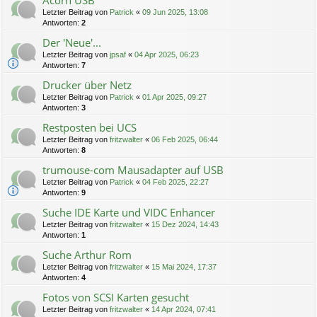
Acorn USB
Letzter Beitrag von
Patrick
«
09 Jun 2025, 13:08
Antworten:
2
Der 'Neue'...
Letzter Beitrag von
jpsaf
«
04 Apr 2025, 06:23
Antworten:
7
Drucker über Netz
Letzter Beitrag von
Patrick
«
01 Apr 2025, 09:27
Antworten:
3
Restposten bei UCS
Letzter Beitrag von
fritzwalter
«
06 Feb 2025, 06:44
Antworten:
8
trumouse-com Mausadapter auf USB
Letzter Beitrag von
Patrick
«
04 Feb 2025, 22:27
Antworten:
9
Suche IDE Karte und VIDC Enhancer
Letzter Beitrag von
fritzwalter
«
15 Dez 2024, 14:43
Antworten:
1
Suche Arthur Rom
Letzter Beitrag von
fritzwalter
«
15 Mai 2024, 17:37
Antworten:
4
Fotos von SCSI Karten gesucht
Letzter Beitrag von
fritzwalter
«
14 Apr 2024, 07:41