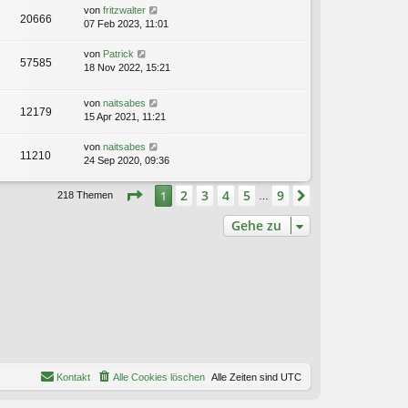
von
fritzwalter
20666
07 Feb 2023, 11:01
von
Patrick
57585
18 Nov 2022, 15:21
von
naitsabes
12179
15 Apr 2021, 11:21
von
naitsabes
11210
24 Sep 2020, 09:36
Seite
1
von
9
2
3
4
5
9
1
Nächste
218 Themen
…
Gehe zu
Kontakt
Alle Cookies löschen
Alle Zeiten sind
UTC