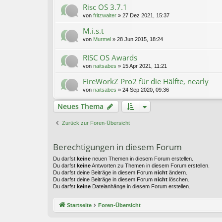
Risc OS 3.7.1
von
fritzwalter
»
27 Dez 2021, 15:37
M.i.s.t
von
Murmel
»
28 Jun 2015, 18:24
RISC OS Awards
von
naitsabes
»
15 Apr 2021, 11:21
FireWorkZ Pro2 für die Hälfte, nearly
von
naitsabes
»
24 Sep 2020, 09:36
Neues Thema
Zurück zur Foren-Übersicht
Berechtigungen in diesem Forum
Du darfst
keine
neuen Themen in diesem Forum erstellen.
Du darfst
keine
Antworten zu Themen in diesem Forum erstellen.
Du darfst deine Beiträge in diesem Forum
nicht
ändern.
Du darfst deine Beiträge in diesem Forum
nicht
löschen.
Du darfst
keine
Dateianhänge in diesem Forum erstellen.
Startseite
Foren-Übersicht