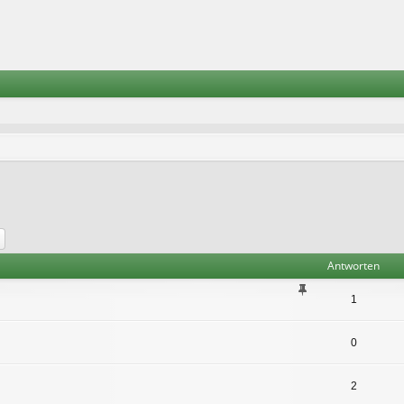
he
Erweiterte Suche
Antworten
1
0
2