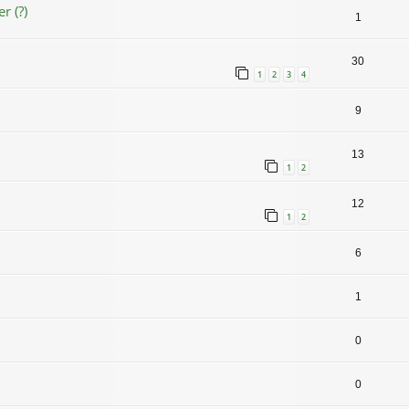
r (?)
1
30
1
2
3
4
9
13
1
2
12
1
2
6
1
0
0