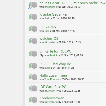
neues Gerät - RPi 5 ; mit noch mehr Powe
von
naitsabes
»
01 Okt 2023, 19:22
Kranke Gedanken
von
Raik
»
20 Jun 2016, 05:19
IRC Zeiten
von
Tide
»
31 Mär 2010, 12:35
welches OS
von
fritzwalter
»
22 Mär 2019, 13:43
CF Karte für RISCPC
von
Patrick
»
24 Nov 2022, 07:28
RISC OS bei chip.de
von
maikl
»
22 Jul 2009, 11:31
Hallo zusammen
von
Tom Phobos
»
03 Dez 2013, 18:53
IDE Card Risc PC
von
fritzwalter
»
07 Feb 2023, 11:15
Kondensatoren
von
fritzwalter
»
07 Feb 2023, 11:11