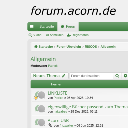
Startseite
Foren
ch
Suche
Anmelden
Registrieren
ne
Startseite
Foren-Übersicht
RISCOS
Allgemein
llz
Allgemein
ug
Moderator:
Patrick
riff
Suc
Neues Thema
Themen
LINKLISTE
von
Patrick
»
03 Apr 2023, 10:34
eigenwillige Bücher passend zum Thema
von
naitsabes
»
28 Dez 2025, 03:11
Acorn USB
von
fritzwalter
»
06 Jun 2025, 12:31