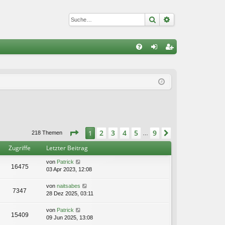
Suche
Erweiterte Suc
S
FA
n
eg
Q
m
ist
el
rie
de
re
n
n
Seite
1
von
9
2
3
4
5
9
1
Nächste
218 Themen
…
Zugriffe
Letzter Beitrag
von
Patrick
16475
03 Apr 2023, 12:08
von
naitsabes
7347
28 Dez 2025, 03:11
von
Patrick
15409
09 Jun 2025, 13:08