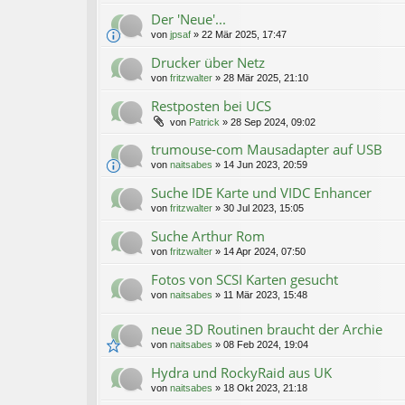
Der 'Neue'...
von
jpsaf
»
22 Mär 2025, 17:47
Drucker über Netz
von
fritzwalter
»
28 Mär 2025, 21:10
Restposten bei UCS
von
Patrick
»
28 Sep 2024, 09:02
trumouse-com Mausadapter auf USB
von
naitsabes
»
14 Jun 2023, 20:59
Suche IDE Karte und VIDC Enhancer
von
fritzwalter
»
30 Jul 2023, 15:05
Suche Arthur Rom
von
fritzwalter
»
14 Apr 2024, 07:50
Fotos von SCSI Karten gesucht
von
naitsabes
»
11 Mär 2023, 15:48
neue 3D Routinen braucht der Archie
von
naitsabes
»
08 Feb 2024, 19:04
Hydra und RockyRaid aus UK
von
naitsabes
»
18 Okt 2023, 21:18