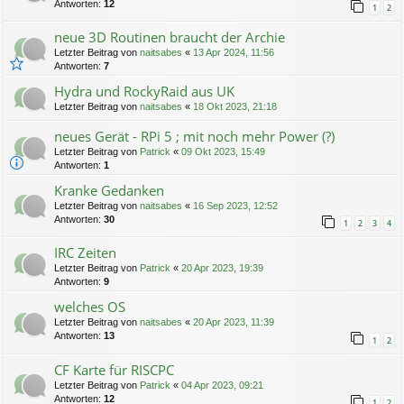
Antworten:
12
1
2
neue 3D Routinen braucht der Archie
Letzter Beitrag von
naitsabes
«
13 Apr 2024, 11:56
Antworten:
7
Hydra und RockyRaid aus UK
Letzter Beitrag von
naitsabes
«
18 Okt 2023, 21:18
neues Gerät - RPi 5 ; mit noch mehr Power (?)
Letzter Beitrag von
Patrick
«
09 Okt 2023, 15:49
Antworten:
1
Kranke Gedanken
Letzter Beitrag von
naitsabes
«
16 Sep 2023, 12:52
Antworten:
30
1
2
3
4
IRC Zeiten
Letzter Beitrag von
Patrick
«
20 Apr 2023, 19:39
Antworten:
9
welches OS
Letzter Beitrag von
naitsabes
«
20 Apr 2023, 11:39
Antworten:
13
1
2
CF Karte für RISCPC
Letzter Beitrag von
Patrick
«
04 Apr 2023, 09:21
Antworten:
12
1
2