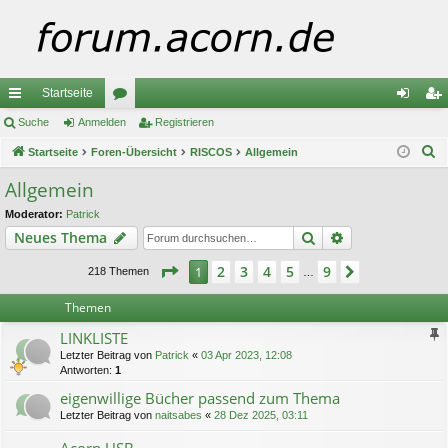
Startseite
ch
Suche
Anmelden
or
Registrieren
n
eg
S
ne
Startseite
Foren-Übersicht
en
RISCOS
Allgemein
m
ist
u
llz
el
rie
Allgemein
c
ug
de
re
Moderator:
Patrick
h
Suche
Erweiterte Suc
Neues Thema
e
riff
n
n
Seite
1
von
9
2
3
4
5
9
1
Nächste
218 Themen
…
Themen
LINKLISTE
Letzter Beitrag von
Patrick
«
03 Apr 2023, 12:08
Antworten:
1
eigenwillige Bücher passend zum Thema
Letzter Beitrag von
naitsabes
«
28 Dez 2025, 03:11