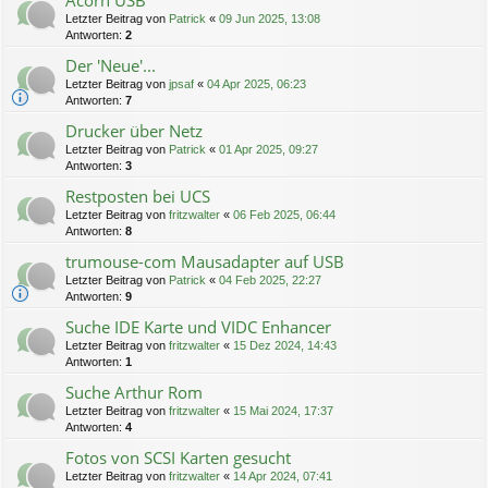
Acorn USB
Letzter Beitrag von
Patrick
«
09 Jun 2025, 13:08
Antworten:
2
Der 'Neue'...
Letzter Beitrag von
jpsaf
«
04 Apr 2025, 06:23
Antworten:
7
Drucker über Netz
Letzter Beitrag von
Patrick
«
01 Apr 2025, 09:27
Antworten:
3
Restposten bei UCS
Letzter Beitrag von
fritzwalter
«
06 Feb 2025, 06:44
Antworten:
8
trumouse-com Mausadapter auf USB
Letzter Beitrag von
Patrick
«
04 Feb 2025, 22:27
Antworten:
9
Suche IDE Karte und VIDC Enhancer
Letzter Beitrag von
fritzwalter
«
15 Dez 2024, 14:43
Antworten:
1
Suche Arthur Rom
Letzter Beitrag von
fritzwalter
«
15 Mai 2024, 17:37
Antworten:
4
Fotos von SCSI Karten gesucht
Letzter Beitrag von
fritzwalter
«
14 Apr 2024, 07:41