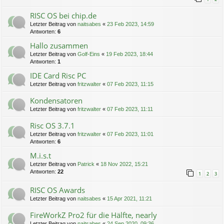
RISC OS bei chip.de
Letzter Beitrag von
naitsabes
«
23 Feb 2023, 14:59
Antworten:
6
Hallo zusammen
Letzter Beitrag von
Golf-Eins
«
19 Feb 2023, 18:44
Antworten:
1
IDE Card Risc PC
Letzter Beitrag von
fritzwalter
«
07 Feb 2023, 11:15
Kondensatoren
Letzter Beitrag von
fritzwalter
«
07 Feb 2023, 11:11
Risc OS 3.7.1
Letzter Beitrag von
fritzwalter
«
07 Feb 2023, 11:01
Antworten:
6
M.i.s.t
Letzter Beitrag von
Patrick
«
18 Nov 2022, 15:21
Antworten:
22
1
2
3
RISC OS Awards
Letzter Beitrag von
naitsabes
«
15 Apr 2021, 11:21
FireWorkZ Pro2 für die Hälfte, nearly
Letzter Beitrag von
naitsabes
«
24 Sep 2020, 09:36