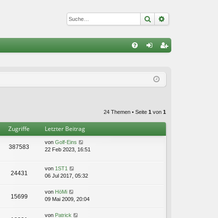
Suche
Erweiterte Suc
S
FA
n
eg
Q
m
ist
el
rie
de
re
24 Themen • Seite
1
von
1
n
n
Zugriffe
Letzter Beitrag
von
Golf-Eins
387583
22 Feb 2023, 16:51
von
1ST1
24431
06 Jul 2017, 05:32
von
HöMi
15699
09 Mai 2009, 20:04
von
Patrick