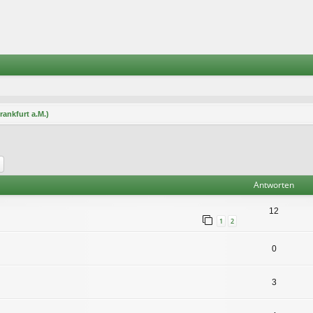
rankfurt a.M.)
he
Erweiterte Suche
Antworten
12
1
2
0
3