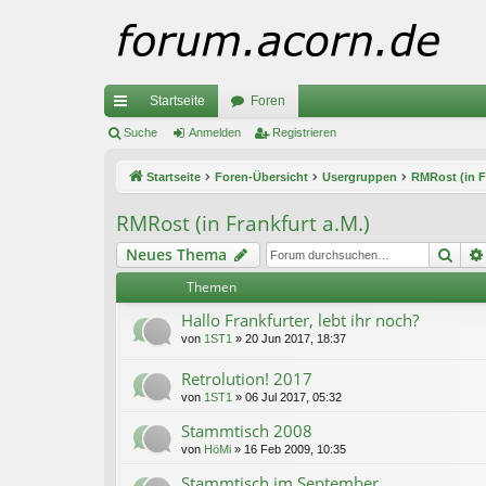
Startseite
Foren
ch
Suche
Anmelden
Registrieren
ne
Startseite
Foren-Übersicht
Usergruppen
RMRost (in F
llz
RMRost (in Frankfurt a.M.)
ug
Suc
Neues Thema
riff
Themen
Hallo Frankfurter, lebt ihr noch?
von
1ST1
»
20 Jun 2017, 18:37
Retrolution! 2017
von
1ST1
»
06 Jul 2017, 05:32
Stammtisch 2008
von
HöMi
»
16 Feb 2009, 10:35
Stammtisch im September