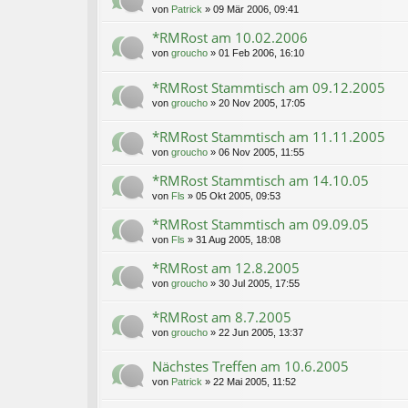
von
Patrick
»
09 Mär 2006, 09:41
*RMRost am 10.02.2006
von
groucho
»
01 Feb 2006, 16:10
*RMRost Stammtisch am 09.12.2005
von
groucho
»
20 Nov 2005, 17:05
*RMRost Stammtisch am 11.11.2005
von
groucho
»
06 Nov 2005, 11:55
*RMRost Stammtisch am 14.10.05
von
Fls
»
05 Okt 2005, 09:53
*RMRost Stammtisch am 09.09.05
von
Fls
»
31 Aug 2005, 18:08
*RMRost am 12.8.2005
von
groucho
»
30 Jul 2005, 17:55
*RMRost am 8.7.2005
von
groucho
»
22 Jun 2005, 13:37
Nächstes Treffen am 10.6.2005
von
Patrick
»
22 Mai 2005, 11:52