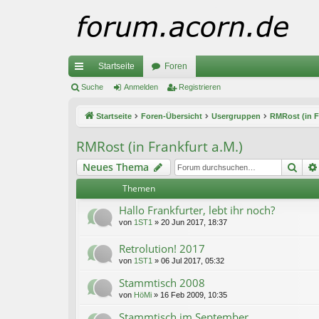
Startseite
Foren
ch
Suche
Anmelden
Registrieren
ne
Startseite
Foren-Übersicht
Usergruppen
RMRost (in F
llz
RMRost (in Frankfurt a.M.)
ug
Suc
Neues Thema
riff
Themen
Hallo Frankfurter, lebt ihr noch?
von
1ST1
»
20 Jun 2017, 18:37
Retrolution! 2017
von
1ST1
»
06 Jul 2017, 05:32
Stammtisch 2008
von
HöMi
»
16 Feb 2009, 10:35
Stammtisch im September