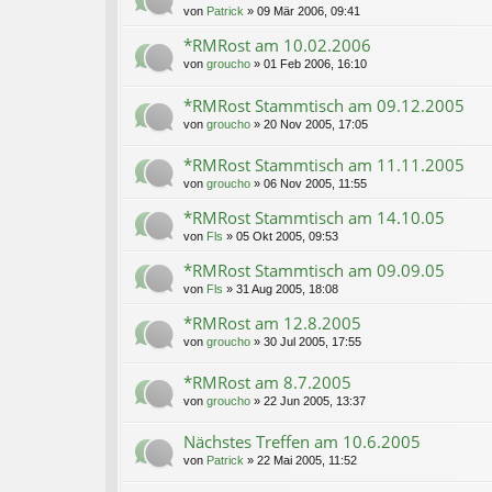
von
Patrick
»
09 Mär 2006, 09:41
*RMRost am 10.02.2006
von
groucho
»
01 Feb 2006, 16:10
*RMRost Stammtisch am 09.12.2005
von
groucho
»
20 Nov 2005, 17:05
*RMRost Stammtisch am 11.11.2005
von
groucho
»
06 Nov 2005, 11:55
*RMRost Stammtisch am 14.10.05
von
Fls
»
05 Okt 2005, 09:53
*RMRost Stammtisch am 09.09.05
von
Fls
»
31 Aug 2005, 18:08
*RMRost am 12.8.2005
von
groucho
»
30 Jul 2005, 17:55
*RMRost am 8.7.2005
von
groucho
»
22 Jun 2005, 13:37
Nächstes Treffen am 10.6.2005
von
Patrick
»
22 Mai 2005, 11:52