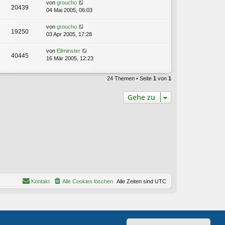
von
groucho
20439
04 Mai 2005, 06:03
von
groucho
19250
03 Apr 2005, 17:28
von
Ellminster
40445
16 Mär 2005, 12:23
24 Themen • Seite
1
von
1
Gehe zu
Kontakt
Alle Cookies löschen
Alle Zeiten sind
UTC