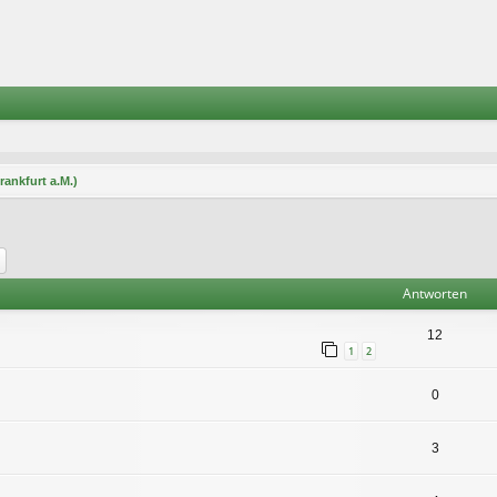
rankfurt a.M.)
he
Erweiterte Suche
Antworten
12
1
2
0
3