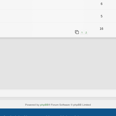
6
5
16
1
2
Powered by
phpBB
® Forum Software © phpBB Limited
Style von
Arty
- phpBB 3.3 von MrGaby
Deutsche Übersetzung durch
phpBB.de