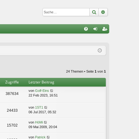
Suche
Erweiterte Suc
S
FA
n
eg
Q
m
ist
el
rie
de
re
24 Themen • Seite
1
von
1
n
n
Zugriffe
Letzter Beitrag
von
Golf-Eins
387634
22 Feb 2023, 16:51
von
1ST1
24433
06 Jul 2017, 05:32
von
HöMi
15702
09 Mai 2009, 20:04
von
Patrick