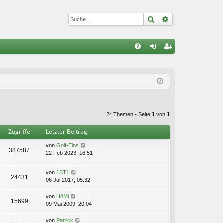
Suche
Erweiterte Suc
S
FA
n
eg
Q
m
ist
el
rie
de
re
24 Themen • Seite
1
von
1
n
n
Zugriffe
Letzter Beitrag
von
Golf-Eins
387587
22 Feb 2023, 16:51
von
1ST1
24431
06 Jul 2017, 05:32
von
HöMi
15699
09 Mai 2009, 20:04
von
Patrick