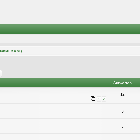
rankfurt a.M.)
he
Erweiterte Suche
Antworten
12
1
2
0
3