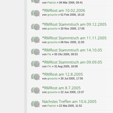
von
Patrick
»
09 Mär 2006, 09:41
*RMRost am 10.02.2006
von
groucho
»
01 Feb 2006, 16:10
*RMRost Stammtisch am 09.12.2005
von
groucho
»
20 Nov 2005, 17:05
*RMRost Stammtisch am 11.11.2005
von
groucho
»
06 Nov 2005, 11:55
*RMRost Stammtisch am 14.10.05
von
Fls
»
05 Okt 2005, 09:53
*RMRost Stammtisch am 09.09.05
von
Fls
»
31 Aug 2005, 18:08
*RMRost am 12.8.2005
von
groucho
»
30 Jul 2005, 17:55
*RMRost am 8.7.2005
von
groucho
»
22 Jun 2005, 13:37
Nächstes Treffen am 10.6.2005
von
Patrick
»
22 Mai 2005, 11:52