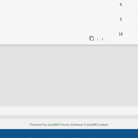
6
5
16
1
2
Powered by
phpBB
® Forum Software © phpBB Limited
Style von
Arty
- phpBB 3.3 von MrGaby
Deutsche Übersetzung durch
phpBB.de