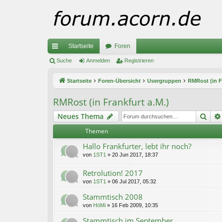
Startseite
Foren
ch
Suche
Anmelden
Registrieren
ne
Startseite
Foren-Übersicht
Usergruppen
RMRost (in F
llz
RMRost (in Frankfurt a.M.)
ug
Suc
Neues Thema
riff
Themen
Hallo Frankfurter, lebt ihr noch?
von
1ST1
»
20 Jun 2017, 18:37
Retrolution! 2017
von
1ST1
»
06 Jul 2017, 05:32
Stammtisch 2008
von
HöMi
»
16 Feb 2009, 10:35
Stammtisch im September