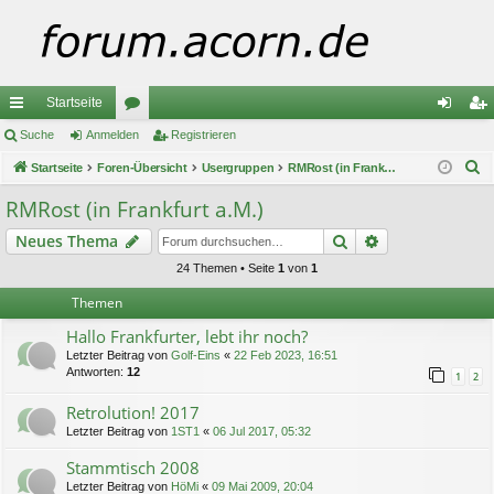
Startseite
ch
Suche
Anmelden
or
Registrieren
n
eg
S
ne
Startseite
Foren-Übersicht
en
Usergruppen
RMRost (in Frankfurt a.M.)
m
ist
u
llz
el
rie
RMRost (in Frankfurt a.M.)
c
ug
de
re
Suche
Erweiterte Suc
Neues Thema
h
e
riff
n
n
24 Themen • Seite
1
von
1
Themen
Hallo Frankfurter, lebt ihr noch?
Letzter Beitrag von
Golf-Eins
«
22 Feb 2023, 16:51
Antworten:
12
1
2
Retrolution! 2017
Letzter Beitrag von
1ST1
«
06 Jul 2017, 05:32
Stammtisch 2008
Letzter Beitrag von
HöMi
«
09 Mai 2009, 20:04