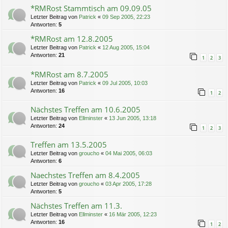
*RMRost Stammtisch am 09.09.05
Letzter Beitrag von
Patrick
«
09 Sep 2005, 22:23
Antworten:
5
*RMRost am 12.8.2005
Letzter Beitrag von
Patrick
«
12 Aug 2005, 15:04
Antworten:
21
1
2
3
*RMRost am 8.7.2005
Letzter Beitrag von
Patrick
«
09 Jul 2005, 10:03
Antworten:
16
1
2
Nächstes Treffen am 10.6.2005
Letzter Beitrag von
Ellminster
«
13 Jun 2005, 13:18
Antworten:
24
1
2
3
Treffen am 13.5.2005
Letzter Beitrag von
groucho
«
04 Mai 2005, 06:03
Antworten:
6
Naechstes Treffen am 8.4.2005
Letzter Beitrag von
groucho
«
03 Apr 2005, 17:28
Antworten:
5
Nächstes Treffen am 11.3.
Letzter Beitrag von
Ellminster
«
16 Mär 2005, 12:23
Antworten:
16
1
2