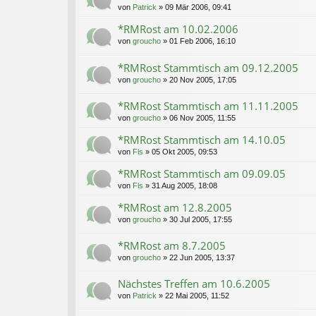
von
Patrick
»
09 Mär 2006, 09:41
*RMRost am 10.02.2006
von
groucho
»
01 Feb 2006, 16:10
*RMRost Stammtisch am 09.12.2005
von
groucho
»
20 Nov 2005, 17:05
*RMRost Stammtisch am 11.11.2005
von
groucho
»
06 Nov 2005, 11:55
*RMRost Stammtisch am 14.10.05
von
Fls
»
05 Okt 2005, 09:53
*RMRost Stammtisch am 09.09.05
von
Fls
»
31 Aug 2005, 18:08
*RMRost am 12.8.2005
von
groucho
»
30 Jul 2005, 17:55
*RMRost am 8.7.2005
von
groucho
»
22 Jun 2005, 13:37
Nächstes Treffen am 10.6.2005
von
Patrick
»
22 Mai 2005, 11:52