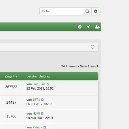
Suche
Erweiterte Suc
S
FA
n
eg
Q
m
ist
el
rie
de
re
24 Themen • Seite
1
von
1
n
n
Zugriffe
Letzter Beitrag
von
Golf-Eins
387733
22 Feb 2023, 16:51
von
1ST1
24437
06 Jul 2017, 05:32
von
HöMi
15706
09 Mai 2009, 20:04
von
Patrick