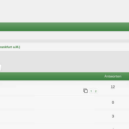
rankfurt a.M.)
he
Erweiterte Suche
Antworten
12
1
2
0
3