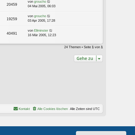
von
groucho
20459
04 Mai 2005, 06:03
von
groucho
19259
03 Apr 2005, 17:28
von
Ellminster
40491
16 Mär 2005, 12:23
24 Themen • Seite
1
von
1
Gehe zu
Kontakt
Alle Cookies löschen
Alle Zeiten sind
UTC