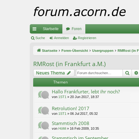
Startseite
Foren
ch
Suche
Anmelden
Registrieren
ne
Startseite
Foren-Übersicht
Usergruppen
RMRost (in F
llz
RMRost (in Frankfurt a.M.)
ug
Suc
Neues Thema
riff
Themen
Hallo Frankfurter, lebt ihr noch?
von
1ST1
»
20 Jun 2017, 18:37
Retrolution! 2017
von
1ST1
»
06 Jul 2017, 05:32
Stammtisch 2008
von
HöMi
»
16 Feb 2009, 10:35
Stammtisch im September