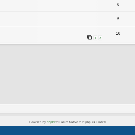
6
5
16
1
2
Powered by
phpBB
® Forum Software © phpBB Limited
Style von
Arty
- phpBB 3.3 von MrGaby
Deutsche Übersetzung durch
phpBB.de