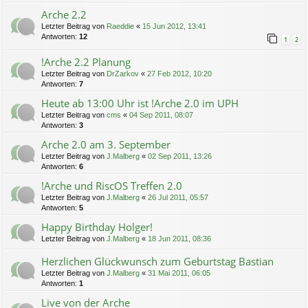
Arche 2.2
Letzter Beitrag von
Raeddie
«
15 Jun 2012, 13:41
Antworten:
12
1
2
!Arche 2.2 Planung
Letzter Beitrag von
DrZarkov
«
27 Feb 2012, 10:20
Antworten:
7
Heute ab 13:00 Uhr ist !Arche 2.0 im UPH
Letzter Beitrag von
cms
«
04 Sep 2011, 08:07
Antworten:
3
Arche 2.0 am 3. September
Letzter Beitrag von
J.Malberg
«
02 Sep 2011, 13:26
Antworten:
6
!Arche und RiscOS Treffen 2.0
Letzter Beitrag von
J.Malberg
«
26 Jul 2011, 05:57
Antworten:
5
Happy Birthday Holger!
Letzter Beitrag von
J.Malberg
«
18 Jun 2011, 08:36
Herzlichen Glückwunsch zum Geburtstag Bastian
Letzter Beitrag von
J.Malberg
«
31 Mai 2011, 06:05
Antworten:
1
Live von der Arche