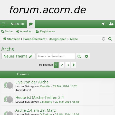
Startseite
ch
Suche
Anmelden
or
Registrieren
n
eg
S
ne
Startseite
Foren-Übersicht
en
Usergruppen
Arche
m
ist
u
llz
el
rie
Arche
c
ug
de
re
Suche
Erweiterte Suc
Neues Thema
h
e
riff
n
n
2
3
1
Nächste
56 Themen
Themen
Live von der Arche
Letzter Beitrag von
Raeddie
«
29 Mär 2014, 18:23
Antworten:
6
Heute ist !Arche-Treffen 2.4
Letzter Beitrag von
J.Malberg
«
29 Mär 2014, 08:56
Arche 2.4 am 29. März
Letzter Beitrag von
DrZarkov
«
28 Mär 2014, 18:09