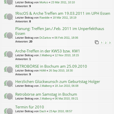
Letzter Beitrag von
MoAco
«
23 Mär 2011, 10:10
Antworten:
9
!RiscOS & Arche Treffen am 19.03.2011 im UPH Essen
Letzter Beitrag von
Raeddie
«
18 Mär 2011, 18:19
Antworten:
8
Planung: Treffen Jan./.Feb. 2011 im Unperfekthaus
Essen
Letzter Beitrag von
DrZarkov
«
06 Feb 2011, 18:06
Antworten:
20
1
2
3
Arche-Treffen in der KW53 bzw. KW1
Letzter Beitrag von
J.Malberg
«
12 Nov 2010, 18:15
Antworten:
1
RETROBÖRSE in Bochum am 25.09.2010
Letzter Beitrag von
HöMi
«
26 Sep 2010, 18:30
Antworten:
9
Herzlichen Glückwunsch zum Geburtstag Holger
Letzter Beitrag von
J.Malberg
«
18 Jun 2010, 06:08
Retrobörse am Samstag in Bochum
Letzter Beitrag von
J.Malberg
«
06 Mai 2010, 09:21
Termin für 2010
Letzter Beitrag von
Dach
«
23 Apr 2010, 08:57