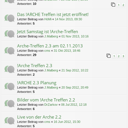
Antworten:
10
1
2
Das !ARCHE Treffen ist jetzt eröffnet!
Letzter Beitrag von
HöMi
«
14 Nov 2013, 09:30
Antworten:
5
Jetzt Samstag ist !Arche-Treffen
Letzter Beitrag von
J.Malberg
«
01 Nov 2013, 10:16
Arche-Treffen 2.3 am 02.11.2013
Letzter Beitrag von
cms
«
31 Okt 2013, 18:46
Antworten:
29
1
2
3
!Arche Treffen 2.3
Letzter Beitrag von
J.Malberg
«
21 Sep 2012, 10:22
Antworten:
2
!ARCHE 2.3 Planung
Letzter Beitrag von
J.Malberg
«
20 Sep 2012, 20:49
Antworten:
5
Bilder vom !Arche Treffen 2.2
Letzter Beitrag von
DrZarkov
«
06 Jul 2012, 12:18
Antworten:
6
Live von der Arche 2.2
Letzter Beitrag von
cms
«
16 Jun 2012, 15:30
Antworten:
5