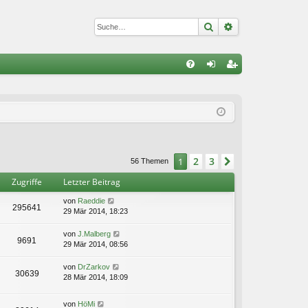
Suche
Erweiterte Suc
S
FA
n
eg
Q
m
ist
el
rie
de
re
2
3
1
Nächste
56 Themen
n
n
Zugriffe
Letzter Beitrag
von
Raeddie
295641
29 Mär 2014, 18:23
von
J.Malberg
9691
29 Mär 2014, 08:56
von
DrZarkov
30639
28 Mär 2014, 18:09
von
HöMi