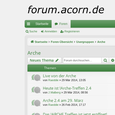
Startseite
Foren
ch
Suche
Anmelden
Registrieren
ne
Startseite
Foren-Übersicht
Usergruppen
Arche
llz
Arche
ug
Suc
Neues Thema
riff
Themen
Live von der Arche
von
Raeddie
»
29 Mär 2014, 13:05
Heute ist !Arche-Treffen 2.4
von
J.Malberg
»
29 Mär 2014, 08:56
Arche 2.4 am 29. März
von
Raeddie
»
26 Feb 2014, 17:17
Das !ARCHE Treffen ist jetzt eröffnet!