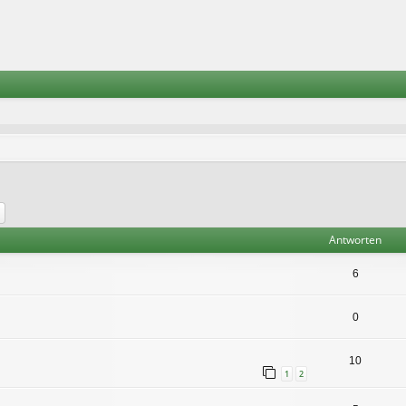
he
Erweiterte Suche
Antworten
6
0
10
1
2