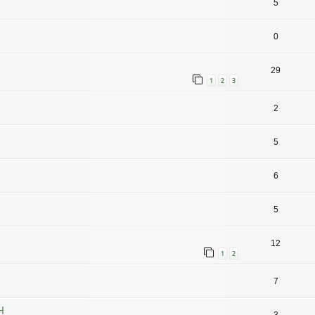
5
0
29
1
2
3
2
5
6
5
12
1
2
7
H