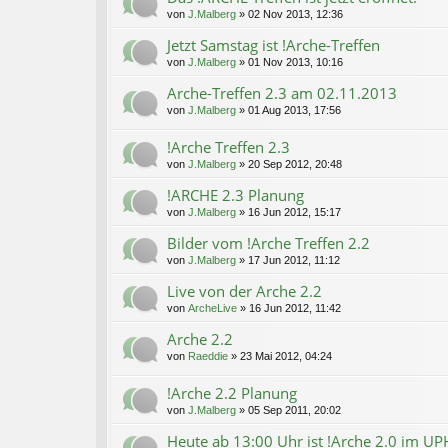
von
J.Malberg
»
02 Nov 2013, 12:36
Jetzt Samstag ist !Arche-Treffen
von
J.Malberg
»
01 Nov 2013, 10:16
Arche-Treffen 2.3 am 02.11.2013
von
J.Malberg
»
01 Aug 2013, 17:56
!Arche Treffen 2.3
von
J.Malberg
»
20 Sep 2012, 20:48
!ARCHE 2.3 Planung
von
J.Malberg
»
16 Jun 2012, 15:17
Bilder vom !Arche Treffen 2.2
von
J.Malberg
»
17 Jun 2012, 11:12
Live von der Arche 2.2
von
ArcheLive
»
16 Jun 2012, 11:42
Arche 2.2
von
Raeddie
»
23 Mai 2012, 04:24
!Arche 2.2 Planung
von
J.Malberg
»
05 Sep 2011, 20:02
Heute ab 13:00 Uhr ist !Arche 2.0 im UP