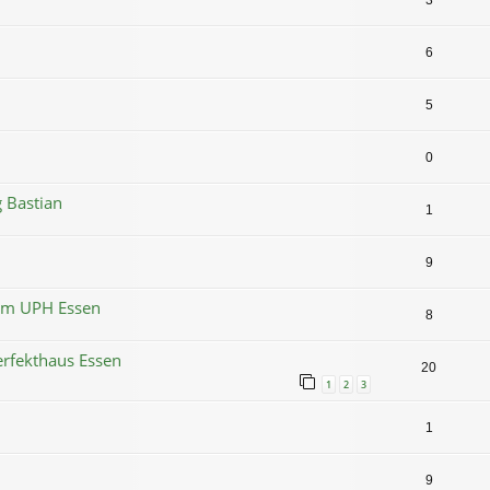
3
6
5
0
 Bastian
1
9
 im UPH Essen
8
erfekthaus Essen
20
1
2
3
1
0
9