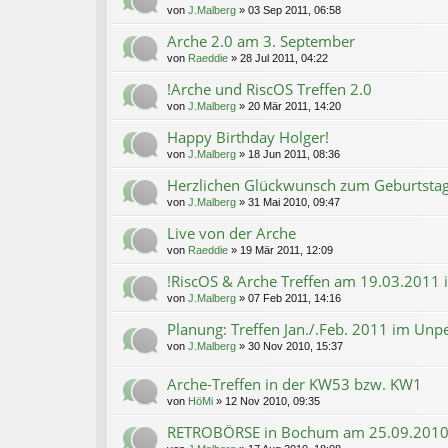
von
J.Malberg
»
03 Sep 2011, 06:58
Arche 2.0 am 3. September
von
Raeddie
»
28 Jul 2011, 04:22
!Arche und RiscOS Treffen 2.0
von
J.Malberg
»
20 Mär 2011, 14:20
Happy Birthday Holger!
von
J.Malberg
»
18 Jun 2011, 08:36
Herzlichen Glückwunsch zum Geburtstag
von
J.Malberg
»
31 Mai 2010, 09:47
Live von der Arche
von
Raeddie
»
19 Mär 2011, 12:09
!RiscOS & Arche Treffen am 19.03.2011
von
J.Malberg
»
07 Feb 2011, 14:16
Planung: Treffen Jan./.Feb. 2011 im Unp
von
J.Malberg
»
30 Nov 2010, 15:37
Arche-Treffen in der KW53 bzw. KW1
von
HöMi
»
12 Nov 2010, 09:35
RETROBÖRSE in Bochum am 25.09.201