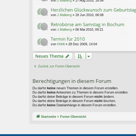
von
J.Malberg
»
17 Aug 2010, 18:08
Herzlichen Glückwunsch zum Geburtstag
von
J.Malberg
»
18 Jun 2010, 06:08
Retrobörse am Samstag in Bochum
von
J.Malberg
»
06 Mai 2010, 09:21
Termin für 2010
von
HöMi
»
28 Dez 2009, 14:04
Neues Thema
Zurück zur Foren-Übersicht
Berechtigungen in diesem Forum
Du darfst
keine
neuen Themen in diesem Forum erstellen.
Du darfst
keine
Antworten zu Themen in diesem Forum erstellen.
Du darfst deine Beiträge in diesem Forum
nicht
ändern.
Du darfst deine Beiträge in diesem Forum
nicht
löschen.
Du darfst
keine
Dateianhänge in diesem Forum erstellen.
Startseite
Foren-Übersicht