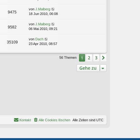
von
J.Malberg
9475
18 Jun 2010, 06:08
von
J.Malberg
9582
06 Mai 2010, 09:21
von
Dach
35109
23 Apr 2010, 08:57
2
3
1
Nächste
56 Themen
Gehe zu
Kontakt
Alle Cookies löschen
Alle Zeiten sind
UTC