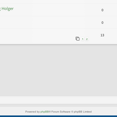
 Holger
0
0
13
1
2
Powered by
phpBB
® Forum Software © phpBB Limited
Style von
Arty
- phpBB 3.3 von MrGaby