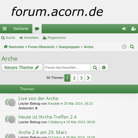
Startseite
ch
Suche
Anmelden
or
Registrieren
n
eg
S
ne
Startseite
Foren-Übersicht
en
Usergruppen
Arche
m
ist
u
llz
el
rie
Arche
c
ug
de
re
Suche
Erweiterte Suc
Neues Thema
h
e
riff
n
n
2
3
1
Nächste
56 Themen
Themen
Live von der Arche
Letzter Beitrag von
Raeddie
«
29 Mär 2014, 18:23
Antworten:
6
Heute ist !Arche-Treffen 2.4
Letzter Beitrag von
J.Malberg
«
29 Mär 2014, 08:56
Arche 2.4 am 29. März
Letzter Beitrag von
DrZarkov
«
28 Mär 2014, 18:09