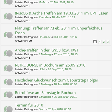
Letzter Beitrag von
MoAco
«
23 Mär 2011, 10:10
Antworten:
9
!RiscOS & Arche Treffen am 19.03.2011 im UPH Essen
Letzter Beitrag von
Raeddie
«
18 Mär 2011, 18:19
Antworten:
8
Planung: Treffen Jan./.Feb. 2011 im Unperfekthaus
Essen
Letzter Beitrag von
DrZarkov
«
06 Feb 2011, 18:06
Antworten:
20
1
2
3
Arche-Treffen in der KW53 bzw. KW1
Letzter Beitrag von
J.Malberg
«
12 Nov 2010, 18:15
Antworten:
1
RETROBÖRSE in Bochum am 25.09.2010
Letzter Beitrag von
HöMi
«
26 Sep 2010, 18:30
Antworten:
9
Herzlichen Glückwunsch zum Geburtstag Holger
Letzter Beitrag von
J.Malberg
«
18 Jun 2010, 06:08
Retrobörse am Samstag in Bochum
Letzter Beitrag von
J.Malberg
«
06 Mai 2010, 09:21
Termin für 2010
Letzter Beitrag von
Dach
«
23 Apr 2010, 08:57