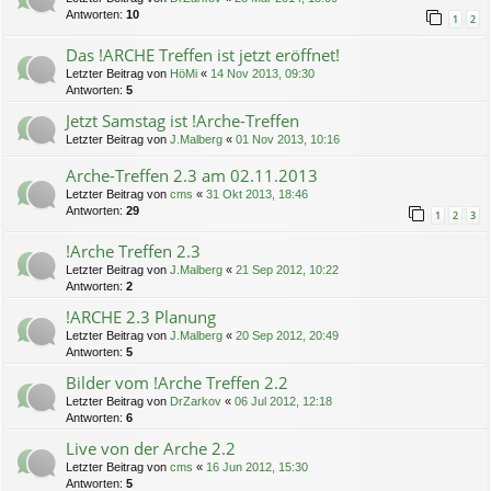
Antworten:
10
1
2
Das !ARCHE Treffen ist jetzt eröffnet!
Letzter Beitrag von
HöMi
«
14 Nov 2013, 09:30
Antworten:
5
Jetzt Samstag ist !Arche-Treffen
Letzter Beitrag von
J.Malberg
«
01 Nov 2013, 10:16
Arche-Treffen 2.3 am 02.11.2013
Letzter Beitrag von
cms
«
31 Okt 2013, 18:46
Antworten:
29
1
2
3
!Arche Treffen 2.3
Letzter Beitrag von
J.Malberg
«
21 Sep 2012, 10:22
Antworten:
2
!ARCHE 2.3 Planung
Letzter Beitrag von
J.Malberg
«
20 Sep 2012, 20:49
Antworten:
5
Bilder vom !Arche Treffen 2.2
Letzter Beitrag von
DrZarkov
«
06 Jul 2012, 12:18
Antworten:
6
Live von der Arche 2.2
Letzter Beitrag von
cms
«
16 Jun 2012, 15:30
Antworten:
5