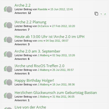
Arche 2.2
Letzter Beitrag von
Raeddie
«
15 Jun 2012, 13:41
Antworten:
12
1
2
!Arche 2.2 Planung
Letzter Beitrag von
DrZarkov
«
27 Feb 2012, 10:20
Antworten:
7
Heute ab 13:00 Uhr ist !Arche 2.0 im UPH
Letzter Beitrag von
cms
«
04 Sep 2011, 08:07
Antworten:
3
Arche 2.0 am 3. September
Letzter Beitrag von
J.Malberg
«
02 Sep 2011, 13:26
Antworten:
6
!Arche und RiscOS Treffen 2.0
Letzter Beitrag von
J.Malberg
«
26 Jul 2011, 05:57
Antworten:
5
Happy Birthday Holger!
Letzter Beitrag von
J.Malberg
«
18 Jun 2011, 08:36
Herzlichen Glückwunsch zum Geburtstag Bastian
Letzter Beitrag von
J.Malberg
«
31 Mai 2011, 06:05
Antworten:
1
Live von der Arche