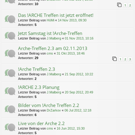
Antworten:
10
1
2
Das !ARCHE Treffen ist jetzt eröffnet!
Letzter Beitrag von
HöMi
«
14 Nov 2013, 09:30
Antworten:
5
Jetzt Samstag ist !Arche-Treffen
Letzter Beitrag von
J.Malberg
«
01 Nov 2013, 10:16
Arche-Treffen 2.3 am 02.11.2013
Letzter Beitrag von
cms
«
31 Okt 2013, 18:46
Antworten:
29
1
2
3
!Arche Treffen 2.3
Letzter Beitrag von
J.Malberg
«
21 Sep 2012, 10:22
Antworten:
2
!ARCHE 2.3 Planung
Letzter Beitrag von
J.Malberg
«
20 Sep 2012, 20:49
Antworten:
5
Bilder vom !Arche Treffen 2.2
Letzter Beitrag von
DrZarkov
«
06 Jul 2012, 12:18
Antworten:
6
Live von der Arche 2.2
Letzter Beitrag von
cms
«
16 Jun 2012, 15:30
Antworten:
5