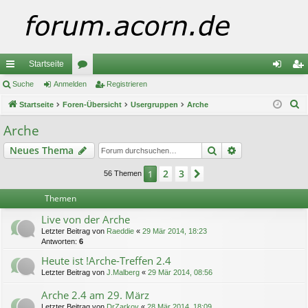
Startseite
ch
Suche
Anmelden
or
Registrieren
n
eg
S
ne
Startseite
Foren-Übersicht
en
Usergruppen
Arche
m
ist
u
llz
el
rie
Arche
c
ug
de
re
Suche
Erweiterte Suc
Neues Thema
h
e
riff
n
n
2
3
1
Nächste
56 Themen
Themen
Live von der Arche
Letzter Beitrag von
Raeddie
«
29 Mär 2014, 18:23
Antworten:
6
Heute ist !Arche-Treffen 2.4
Letzter Beitrag von
J.Malberg
«
29 Mär 2014, 08:56
Arche 2.4 am 29. März
Letzter Beitrag von
DrZarkov
«
28 Mär 2014, 18:09