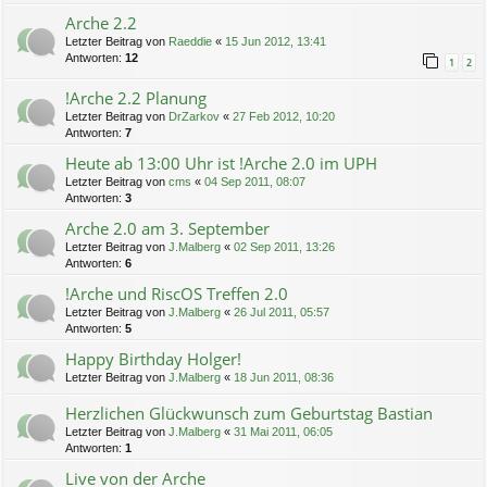
Arche 2.2
Letzter Beitrag von
Raeddie
«
15 Jun 2012, 13:41
Antworten:
12
1
2
!Arche 2.2 Planung
Letzter Beitrag von
DrZarkov
«
27 Feb 2012, 10:20
Antworten:
7
Heute ab 13:00 Uhr ist !Arche 2.0 im UPH
Letzter Beitrag von
cms
«
04 Sep 2011, 08:07
Antworten:
3
Arche 2.0 am 3. September
Letzter Beitrag von
J.Malberg
«
02 Sep 2011, 13:26
Antworten:
6
!Arche und RiscOS Treffen 2.0
Letzter Beitrag von
J.Malberg
«
26 Jul 2011, 05:57
Antworten:
5
Happy Birthday Holger!
Letzter Beitrag von
J.Malberg
«
18 Jun 2011, 08:36
Herzlichen Glückwunsch zum Geburtstag Bastian
Letzter Beitrag von
J.Malberg
«
31 Mai 2011, 06:05
Antworten:
1
Live von der Arche