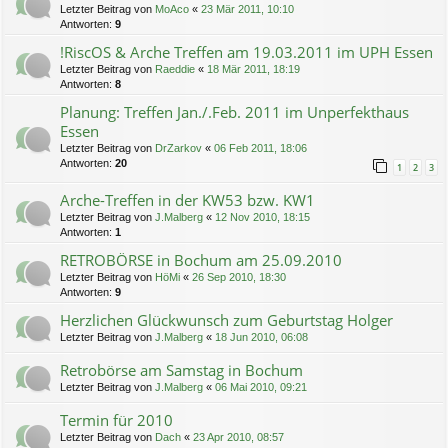
Letzter Beitrag von
MoAco
«
23 Mär 2011, 10:10
Antworten:
9
!RiscOS & Arche Treffen am 19.03.2011 im UPH Essen
Letzter Beitrag von
Raeddie
«
18 Mär 2011, 18:19
Antworten:
8
Planung: Treffen Jan./.Feb. 2011 im Unperfekthaus
Essen
Letzter Beitrag von
DrZarkov
«
06 Feb 2011, 18:06
Antworten:
20
1
2
3
Arche-Treffen in der KW53 bzw. KW1
Letzter Beitrag von
J.Malberg
«
12 Nov 2010, 18:15
Antworten:
1
RETROBÖRSE in Bochum am 25.09.2010
Letzter Beitrag von
HöMi
«
26 Sep 2010, 18:30
Antworten:
9
Herzlichen Glückwunsch zum Geburtstag Holger
Letzter Beitrag von
J.Malberg
«
18 Jun 2010, 06:08
Retrobörse am Samstag in Bochum
Letzter Beitrag von
J.Malberg
«
06 Mai 2010, 09:21
Termin für 2010
Letzter Beitrag von
Dach
«
23 Apr 2010, 08:57